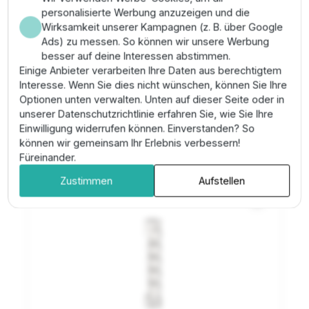
Panelli 140 SX 34/26 Hydraulikteil für
personalisierte Werbung anzuzeigen und die
Tiefbrunnenpumpe, 50 PS
Wirksamkeit unserer Kampagnen (z. B. über Google
Ads) zu messen. So können wir unsere Werbung
PO.04.402.180
| Gruppe: 627
besser auf deine Interessen abstimmen.
Einige Anbieter verarbeiten Ihre Daten aus berechtigtem
8.885,67 €
Interesse. Wenn Sie dies nicht wünschen, können Sie Ihre
Optionen unten verwalten. Unten auf dieser Seite oder in
1 - 3 Tage Lieferzeit
unserer Datenschutzrichtlinie erfahren Sie, wie Sie Ihre
Einwilligung widerrufen können. Einverstanden? So
shopping_cart
In den Warenkorb
können wir gemeinsam Ihr Erlebnis verbessern!
Füreinander.
Zustimmen
Aufstellen
star_border