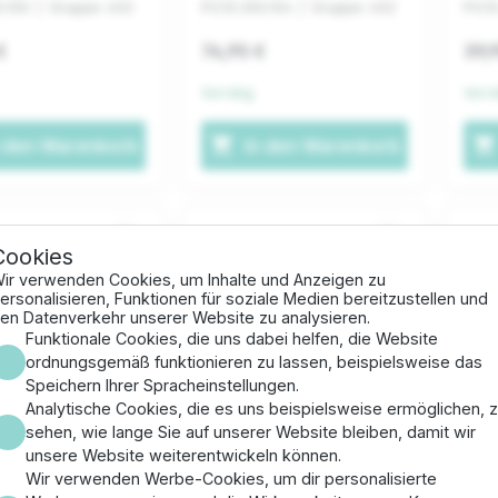
0.100
| Gruppe: 452
PO.10.300.104
| Gruppe: 452
PO.1
€
74,95 €
39,
Vorrätig
Vorrä
shopping_cart
shopping_cart
n den Warenkorb
In den Warenkorb
star_border
star_border
Cookies
ir verwenden Cookies, um Inhalte und Anzeigen zu
ersonalisieren, Funktionen für soziale Medien bereitzustellen und
en Datenverkehr unserer Website zu analysieren.
Funktionale Cookies, die uns dabei helfen, die Website
ordnungsgemäß funktionieren zu lassen, beispielsweise das
Speichern Ihrer Spracheinstellungen.
Analytische Cookies, die es uns beispielsweise ermöglichen, 
sehen, wie lange Sie auf unserer Website bleiben, damit wir
unsere Website weiterentwickeln können.
quarius
Oase Aquarius
Oas
Wir verwenden Werbe-Cookies, um dir personalisierte