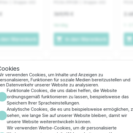
Dur
9.144
| Gruppe: 452
PO.06.319.128
| Gruppe: 452
PO.0
 €
369,95 €
2.6
Vorrätig
1 - 3
shopping_cart
shopping_cart
n den Warenkorb
In den Warenkorb
star_border
star_border
Cookies
ir verwenden Cookies, um Inhalte und Anzeigen zu
ersonalisieren, Funktionen für soziale Medien bereitzustellen und
en Datenverkehr unserer Website zu analysieren.
Funktionale Cookies, die uns dabei helfen, die Website
ordnungsgemäß funktionieren zu lassen, beispielsweise das
Speichern Ihrer Spracheinstellungen.
Analytische Cookies, die es uns beispielsweise ermöglichen, 
sehen, wie lange Sie auf unserer Website bleiben, damit wir
unsere Website weiterentwickeln können.
rofiClear
Oase ProfiClear Guard
Oas
Wir verwenden Werbe-Cookies, um dir personalisierte