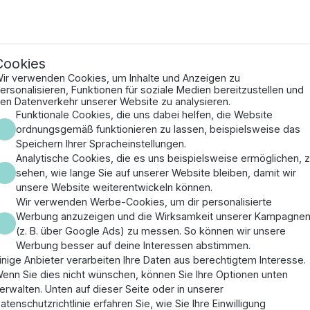
Cookies
Plus- und Minuspu
ir verwenden Cookies, um Inhalte und Anzeigen zu
ersonalisieren, Funktionen für soziale Medien bereitzustellen und
en Datenverkehr unserer Website zu analysieren.
pten Ausführung dient als
Hervorragend geei
check
Funktionale Cookies, die uns dabei helfen, die Website
 löst die logistische
ordnungsgemäß funktionieren zu lassen, beispielsweise das
Geeignet für gep
check
ßdimensioniertes Gehäuse,
Speichern Ihrer Spracheinstellungen.
Eco Expert Pumpen
Kostenloser BioKic
check
Analytische Cookies, die es uns beispielsweise ermöglichen, 
Verschleißfestigkeit und
sehen, wie lange Sie auf unserer Website bleiben, damit wir
unsere Website weiterentwickeln können.
Eigenschaften
Wir verwenden Werbe-Cookies, um dir personalisierte
Werbung anzuzeigen und die Wirksamkeit unserer Kampagne
(z. B. über Google Ads) zu messen. So können wir unsere
Abmessungen (l x b x h)
nahme innerhalb des
Werbung besser auf deine Interessen abstimmen.
Anschlüsse eingang
inige Anbieter verarbeiten Ihre Daten aus berechtigtem Interesse.
irkungen durch das
enn Sie dies nicht wünschen, können Sie Ihre Optionen unten
Anschlüsse für den sch
erwalten. Unten auf dieser Seite oder in unserer
Anzahl der ausgänge
freien Rücklauf auch bei
atenschutzrichtlinie erfahren Sie, wie Sie Ihre Einwilligung