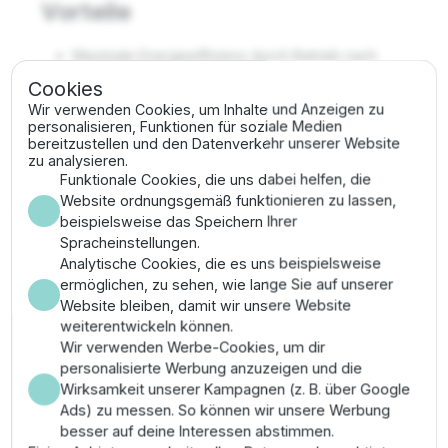
Vorteile
Maximale Energieeffizienz durch Betrieb nach
dem Prinzip der kommunizierenden Röhren
Cookies
(Gravitation).
Wir verwenden Cookies, um Inhalte und Anzeigen zu
Enorme Durchflussrate für Großanlagen durch
personalisieren, Funktionen für soziale Medien
optimierte Siebstruktur und großdimensionierte
bereitzustellen und den Datenverkehr unserer Website
zu analysieren.
Einläufe.
Funktionale Cookies, die uns dabei helfen, die
Hohe Betriebssicherheit durch mechanische
Website ordnungsgemäß funktionieren zu lassen,
Notlauf-Funktion und elektronische
beispielsweise das Speichern Ihrer
Fehlerüberwachung via EGC.
Spracheinstellungen.
Extrem langlebige Konstruktion durch Einsatz von
Analytische Cookies, die es uns beispielsweise
Edelstahlkomponenten und UV-stabilem
ermöglichen, zu sehen, wie lange Sie auf unserer
Gehäusematerial.
Website bleiben, damit wir unsere Website
Minimierter Wartungsaufwand durch die
weiterentwickeln können.
vollautomatische Schmutzentsorgung direkt in den
Wir verwenden Werbe-Cookies, um dir
Abfluss.
personalisierte Werbung anzuzeigen und die
Montage & Anwendung
Wirksamkeit unserer Kampagnen (z. B. über Google
Ads) zu messen. So können wir unsere Werbung
besser auf deine Interessen abstimmen.
Der Einbau erfolgt trocken in einem Filterschacht auf