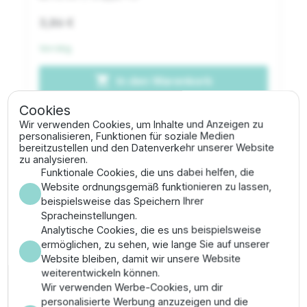
3,86 €
Vorrätig
shopping_cart
In den Warenkorb
Cookies
Wir verwenden Cookies, um Inhalte und Anzeigen zu
personalisieren, Funktionen für soziale Medien
star_border
bereitzustellen und den Datenverkehr unserer Website
zu analysieren.
Funktionale Cookies, die uns dabei helfen, die
Website ordnungsgemäß funktionieren zu lassen,
beispielsweise das Speichern Ihrer
Spracheinstellungen.
Analytische Cookies, die es uns beispielsweise
ermöglichen, zu sehen, wie lange Sie auf unserer
Website bleiben, damit wir unsere Website
weiterentwickeln können.
RainBird Düse MPR-8Q Grün | 90 Grad
Wir verwenden Werbe-Cookies, um dir
Versenkregner Sprühdüse
personalisierte Werbung anzuzeigen und die