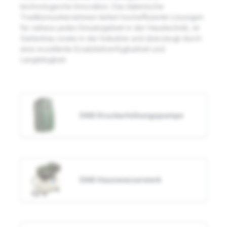
technologische Innovation. Das italienische
Traditionsunternehmen liefert hocheffiziente Lösungen
für nahezu jedes Einsatzgebiet in der Haustechnik, im
Gartenbau sowie in der Industrie und überzeugt durch
eine exzellente Ersatzteilverfügbarkeit und
Langlebigkeit.
DAB Druckerhöhungspumpe
DAB Hauswasserwerk