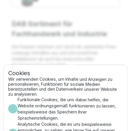
DAB Sortiment für
Fachhandwerk und Industrie
Die Pumpen zeichnen sich durch ein optimiertes Preis-
Leistungs-Verhältnis aus und sind sowohl bei
Installateuren als auch bei anspruchsvollen
Privatanwendern erste Wahl.
Cookies
Zentrifugal- und
Wir verwenden Cookies, um Inhalte und Anzeigen zu
personalisieren, Funktionen für soziale Medien
Druckerhöhungspumpen
bereitzustellen und den Datenverkehr unserer Website
zu analysieren.
Funktionale Cookies, die uns dabei helfen, die
Die JET-Serie aus Gusseisen oder Edelstahl (Jetinox)
Website ordnungsgemäß funktionieren zu lassen,
ist der Standard für die selbstansaugende
beispielsweise das Speichern Ihrer
Wasserförderung. Zur Druckerhöhung in
Spracheinstellungen.
Wohnkomplexen bietet die E.sybox-Serie
Analytische Cookies, die es uns beispielsweise
frequenzgesteuerte, kompakte Lösungen zur direkten
ermöglichen, zu sehen, wie lange Sie auf unserer
Installation nach dem Wasserzähler.