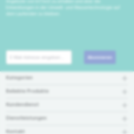
Angebote von IrriTech zu erhalten und über die
Entwicklungen in der Umwelt- und Wassertechnologie auf
dem Laufenden zu bleiben.
Abonnieren
Kategorien
Beliebte Produkte
Kundendienst
Dienstleistungen
Kontakt