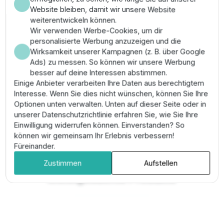
Website bleiben, damit wir unsere Website
Unterwasser- und Umwälzpumpen
weiterentwickeln können.
Wir verwenden Werbe-Cookies, um dir
personalisierte Werbung anzuzeigen und die
DAB S4 Tiefbrunnenpumpen ermöglichen die effiziente
Wirksamkeit unserer Kampagnen (z. B. über Google
Grundwasserförderung aus großen Tiefen. Im
Ads) zu messen. So können wir unsere Werbung
Heizungsbereich setzen die Evosta-Serien Maßstäbe in
besser auf deine Interessen abstimmen.
der Energieeffizienz gemäß ERP-Richtlinien. Für
Einige Anbieter verarbeiten Ihre Daten aus berechtigtem
Schmutz- und Abwasseranwendungen bieten die
Interesse. Wenn Sie dies nicht wünschen, können Sie Ihre
Baureihen Nova und Feka robuste Lösungen für
Optionen unten verwalten. Unten auf dieser Seite oder in
Entwässerungsaufgaben.
Beratung:
Wir führen das
unserer Datenschutzrichtlinie erfahren Sie, wie Sie Ihre
komplette DAB-Portfolio. Kontaktieren Sie uns für die
Einwilligung widerrufen können. Einverstanden? So
präzise Auslegung Ihrer Anlage gemäß der
können wir gemeinsam Ihr Erlebnis verbessern!
erforderlichen Kennlinie.
Füreinander.
Zustimmen
Aufstellen
Meistgesuchte Produkte