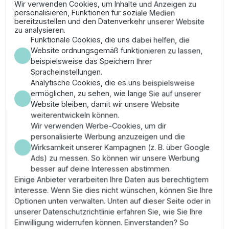
Wir verwenden Cookies, um Inhalte und Anzeigen zu
personalisieren, Funktionen für soziale Medien
bereitzustellen und den Datenverkehr unserer Website
zu analysieren.
star_border
Funktionale Cookies, die uns dabei helfen, die
Website ordnungsgemäß funktionieren zu lassen,
beispielsweise das Speichern Ihrer
Spracheinstellungen.
Analytische Cookies, die es uns beispielsweise
ermöglichen, zu sehen, wie lange Sie auf unserer
Website bleiben, damit wir unsere Website
weiterentwickeln können.
Wir verwenden Werbe-Cookies, um dir
personalisierte Werbung anzuzeigen und die
Oase InScenio FM-Master WLAN EGC
Wirksamkeit unserer Kampagnen (z. B. über Google
Cloud Smart Home
Ads) zu messen. So können wir unsere Werbung
besser auf deine Interessen abstimmen.
PO.06.316.108
| Gruppe: 452
Einige Anbieter verarbeiten Ihre Daten aus berechtigtem
Interesse. Wenn Sie dies nicht wünschen, können Sie Ihre
599,95 €
Optionen unten verwalten. Unten auf dieser Seite oder in
unserer Datenschutzrichtlinie erfahren Sie, wie Sie Ihre
Vorrätig
Einwilligung widerrufen können. Einverstanden? So