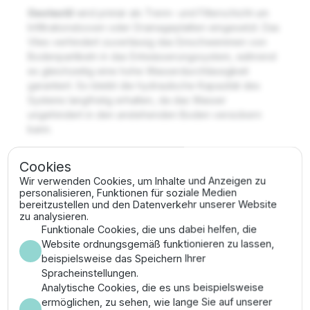
Geotextil
wird primär als Trenn- und Filterschicht um
Infiltrationsboxen oder Drainageplatten eingesetzt. Das
Vlies verhindert zuverlässig das Einschwemmen von
Bodenpartikeln in das Entwässerungssystem, während
es gleichzeitig eine hohe Wasserdurchlässigkeit
garantiert. So bleibt die hydraulische Kapazität des
Systems langfristig erhalten, da das Wasser
ungehindert in den anstehenden Boden versickern
kann.
Cookies
Wir verwenden Cookies, um Inhalte und Anzeigen zu
Kaufhilfe ansehen
personalisieren, Funktionen für soziale Medien
bereitzustellen und den Datenverkehr unserer Website
zu analysieren.
Funktionale Cookies, die uns dabei helfen, die
Website ordnungsgemäß funktionieren zu lassen,
Keine Produkte gefunden.
beispielsweise das Speichern Ihrer
Spracheinstellungen.
Analytische Cookies, die es uns beispielsweise
ermöglichen, zu sehen, wie lange Sie auf unserer