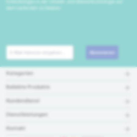
Entwicklungen in der Umwelt- und Wassertechnologie auf
dem Laufenden zu bleiben.
Abonnieren
Kategorien
Beliebte Produkte
Kundendienst
Dienstleistungen
Kontakt