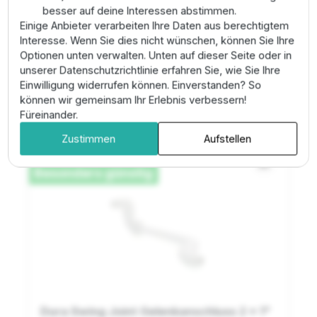
besser auf deine Interessen abstimmen.
BE.111.120
| Gruppe: 199
Einige Anbieter verarbeiten Ihre Daten aus berechtigtem
100,36 €
Interesse. Wenn Sie dies nicht wünschen, können Sie Ihre
Optionen unten verwalten. Unten auf dieser Seite oder in
1 - 3 Tage Lieferzeit
unserer Datenschutzrichtlinie erfahren Sie, wie Sie Ihre
Einwilligung widerrufen können. Einverstanden? So
shopping_cart
können wir gemeinsam Ihr Erlebnis verbessern!
In den Warenkorb
Füreinander.
Zustimmen
Aufstellen
star_border
Besonders günstig
Dura Swing Joint Gelenkanschluss 2 x 1"