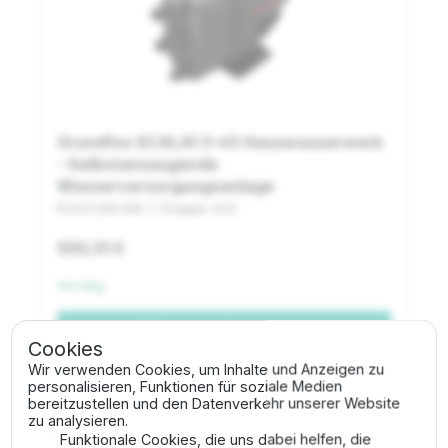
Grundfos SCALA1 3-45 Hauswasserwerk
- Selbstansaugende
Wasserversorgungsanlage
PO.03.200.108
| Gruppe: 653
550,01 €
Vorrätig
shopping_cart
In den Warenkorb
Cookies
Wir verwenden Cookies, um Inhalte und Anzeigen zu
personalisieren, Funktionen für soziale Medien
bereitzustellen und den Datenverkehr unserer Website
star_border
zu analysieren.
Funktionale Cookies, die uns dabei helfen, die