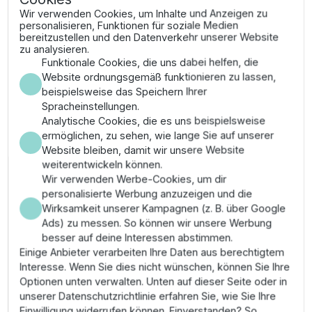
Wir verwenden Cookies, um Inhalte und Anzeigen zu
personalisieren, Funktionen für soziale Medien
bereitzustellen und den Datenverkehr unserer Website
zu analysieren.
Funktionale Cookies, die uns dabei helfen, die
Website ordnungsgemäß funktionieren zu lassen,
t
Sickerbox 300 Liter Schwerlast
Sicke
beispielsweise das Speichern Ihrer
- 120 x 60 x 40 cm | 2 x 125 mm
180 x
Spracheinstellungen.
ITK
Analytische Cookies, die es uns beispielsweise
RI.500.160
| Gruppe: 309
RI.500
ermöglichen, zu sehen, wie lange Sie auf unserer
Website bleiben, damit wir unsere Website
207,19 €
386,
weiterentwickeln können.
Wir verwenden Werbe-Cookies, um dir
1 - 3 Tage Lieferzeit
1 - 3 T
personalisierte Werbung anzuzeigen und die
Wirksamkeit unserer Kampagnen (z. B. über Google
shopping_cart
In den Warenkorb
Ads) zu messen. So können wir unsere Werbung
besser auf deine Interessen abstimmen.
Einige Anbieter verarbeiten Ihre Daten aus berechtigtem
Interesse. Wenn Sie dies nicht wünschen, können Sie Ihre
Optionen unten verwalten. Unten auf dieser Seite oder in
Wasserspeicherung &
unserer Datenschutzrichtlinie erfahren Sie, wie Sie Ihre
Einwilligung widerrufen können. Einverstanden? So