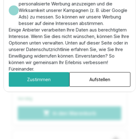
personalisierte Werbung anzuzeigen und die
Wirksamkeit unserer Kampagnen (z. B. über Google
Ads) zu messen. So können wir unsere Werbung
besser auf deine Interessen abstimmen.
Einige Anbieter verarbeiten Ihre Daten aus berechtigtem
Interesse. Wenn Sie dies nicht wünschen, können Sie Ihre
Optionen unten verwalten. Unten auf dieser Seite oder in
unserer Datenschutzrichtlinie erfahren Sie, wie Sie Ihre
Tropfschlauch Anschlussstück 16 mm x
Einwilligung widerrufen können. Einverstanden? So
3/4" Außengewinde
können wir gemeinsam Ihr Erlebnis verbessern!
Füreinander.
BE.412.232
| Gruppe: 136
Zustimmen
Aufstellen
0,71 €
Vorrätig
shopping_cart
In den Warenkorb