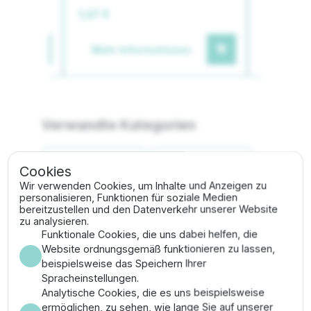
1,67 €
0,79 €
en
Mehr Informationen
Mehr I
Verwandte Kategorien
Tropfbewässerung
Tropfrohr-Zubehör
Cookies
Wir verwenden Cookies, um Inhalte und Anzeigen zu
personalisieren, Funktionen für soziale Medien
bereitzustellen und den Datenverkehr unserer Website
Beschreibung
zu analysieren.
Funktionale Cookies, die uns dabei helfen, die
Website ordnungsgemäß funktionieren zu lassen,
Dieser spezialisierte Absperrhahn für Tropfschläuche
beispielsweise das Speichern Ihrer
verfügt über zwei 16mm Klemmverbinder, die eine
Spracheinstellungen.
extrem mechanische Belastbarkeit bieten. Im
Analytische Cookies, die es uns beispielsweise
Gegensatz zu einfachen Steckfittings wird der
ermöglichen, zu sehen, wie lange Sie auf unserer