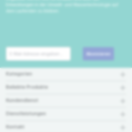
Entwicklungen in der Umwelt- und Wassertechnologie auf
dem Laufenden zu bleiben.
Abonnieren
Kategorien
Beliebte Produkte
Kundendienst
Dienstleistungen
Kontakt