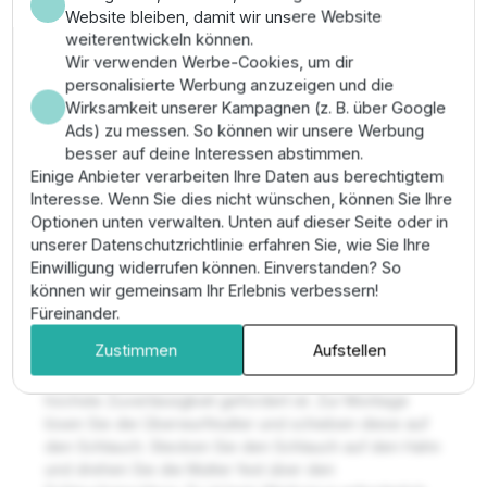
Schlauch hier durch eine Überwurfmutter fest auf das
Website bleiben, damit wir unsere Website
Fitting gepresst. Dies garantiert eine leckagefreie
weiterentwickeln können.
Verbindung auch bei höheren Drücken oder in
Wir verwenden Werbe-Cookies, um dir
Hanglagen, wo die Belastung auf die Fittings zunimmt.
personalisierte Werbung anzuzeigen und die
Wirksamkeit unserer Kampagnen (z. B. über Google
✔ Verbindungstyp: Hochsichere 16 mm
Ads) zu messen. So können wir unsere Werbung
Klemmverschraubung
besser auf deine Interessen abstimmen.
✔ Funktion: Absperr- und Regulierventil
Einige Anbieter verarbeiten Ihre Daten aus berechtigtem
✔ Sicherheit: Kein Abrutschen des Schlauchs
Interesse. Wenn Sie dies nicht wünschen, können Sie Ihre
möglich durch Schraubfixierung
Optionen unten verwalten. Unten auf dieser Seite oder in
✔ Anwendung: Profi-Qualität für Garten- und
unserer Datenschutzrichtlinie erfahren Sie, wie Sie Ihre
Landschaftsbau
Einwilligung widerrufen können. Einverstanden? So
Anwendungsgebiete &
können wir gemeinsam Ihr Erlebnis verbessern!
Füreinander.
Montage
Zustimmen
Aufstellen
Einsatz in professionellen Bewässerungsanlagen, wo
höchste Zuverlässigkeit gefordert ist. Zur Montage
lösen Sie die Überwurfmutter und schieben diese auf
den Schlauch. Stecken Sie den Schlauch auf den Hahn
und drehen Sie die Mutter fest über den