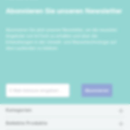
Abonnieren Sie unseren Newsletter
Abonnieren Sie jetzt unseren Newsletter, um die neuesten
Angebote von IrriTech zu erhalten und über die
Entwicklungen in der Umwelt- und Wassertechnologie auf
dem Laufenden zu bleiben.
Abonnieren
Kategorien
Beliebte Produkte