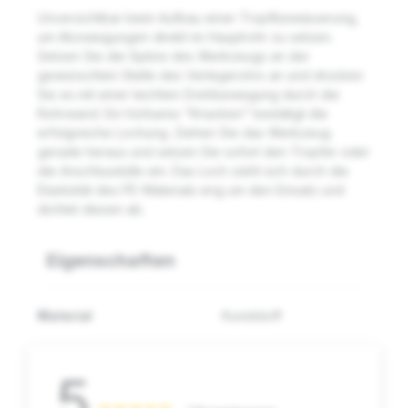
Unverzichtbar beim Aufbau einer Tropfbewässerung,
um Abzweigungen direkt im Hauptrohr zu setzen.
Setzen Sie die Spitze des Werkzeugs an der
gewünschten Stelle des Verlegerohrs an und drücken
Sie es mit einer leichten Drehbewegung durch die
Rohrwand. Ein hörbares "Knacken" bestätigt die
erfolgreiche Lochung. Ziehen Sie das Werkzeug
gerade heraus und setzen Sie sofort den Tropfer oder
die Anschlusstülle ein. Das Loch zieht sich durch die
Elastizität des PE-Materials eng um den Einsatz und
dichtet diesen ab.
Eigenschaften
Material
Kunststoff
5