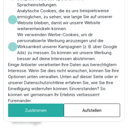
Installationshilfsmittel für die schnelle und präzise
Spracheinstellungen.
Lochung von PE-Verlegerohren (z. B. 16 mm oder 20
Analytische Cookies, die es uns beispielsweise
mm). Es erzeugt ein exakt dimensioniertes Loch, das
ermöglichen, zu sehen, wie lange Sie auf unserer
perfekt auf die 4 mm Anschlüsse von Einzeltropfern
Website bleiben, damit wir unsere Website
oder Verbindungstüllen abgestimmt ist. Durch die
weiterentwickeln können.
Verwendung dieses Spezialwerkzeugs wird
Wir verwenden Werbe-Cookies, um dir
sichergestellt, dass die Anschlüsse sofort wasserdicht
personalisierte Werbung anzuzeigen und die
sitzen und das Rohr nicht unnötig beschädigt wird.
Wirksamkeit unserer Kampagnen (z. B. über Google
Ads) zu messen. So können wir unsere Werbung
✔ Funktion: Erzeugt präzise 4 mm Bohrungen in
besser auf deine Interessen abstimmen.
PE-Rohren
Einige Anbieter verarbeiten Ihre Daten aus berechtigtem
✔ Ergonomie: Handlicher Griff für ermüdungsfreies
Interesse. Wenn Sie dies nicht wünschen, können Sie Ihre
Arbeiten
Optionen unten verwalten. Unten auf dieser Seite oder in
✔ Präzision: Verhindert zu große oder
unserer Datenschutzrichtlinie erfahren Sie, wie Sie Ihre
ausgefranste Löcher
Einwilligung widerrufen können. Einverstanden? So
✔ Material: Gehärteter Kunststoffstift für hohe
können wir gemeinsam Ihr Erlebnis verbessern!
Standzeiten
Füreinander.
Anwendungsgebiete &
Zustimmen
Aufstellen
Montage