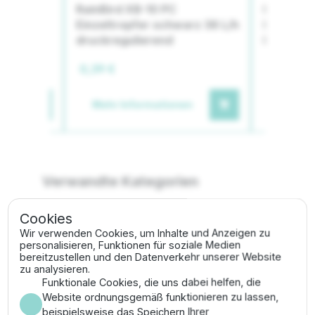
n - 45,4
RainBird XB-10 PC
RainBird 
chender
Einzeltropfer schwarz 38 L/h
L/h | Dru
druckregulierend
Einzeltr
0,39 €
0,57 €
en
Mehr Informationen
Mehr I
Verwandte Kategorien
Cookies
Tropfbewässerung
Tropfrohr-Zubehör
Wir verwenden Cookies, um Inhalte und Anzeigen zu
personalisieren, Funktionen für soziale Medien
bereitzustellen und den Datenverkehr unserer Website
zu analysieren.
Beschreibung
Funktionale Cookies, die uns dabei helfen, die
Website ordnungsgemäß funktionieren zu lassen,
Das Rainbird Lochwerkzeug ist ein essenzielles
beispielsweise das Speichern Ihrer