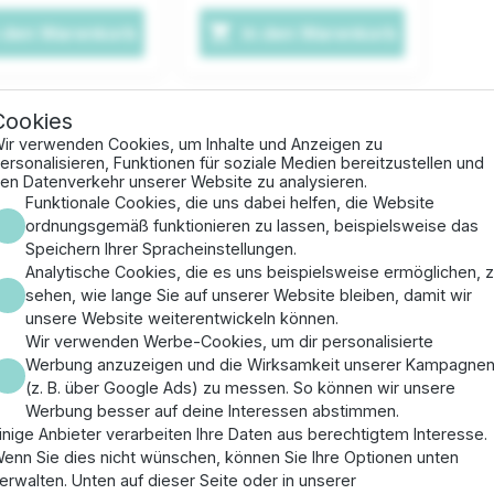
shopping_cart
n den Warenkorb
In den Warenkorb
Cookies
ir verwenden Cookies, um Inhalte und Anzeigen zu
ersonalisieren, Funktionen für soziale Medien bereitzustellen und
ollo Druckerhöhungsanlagen ka
en Datenverkehr unserer Website zu analysieren.
Funktionale Cookies, die uns dabei helfen, die Website
ordnungsgemäß funktionieren zu lassen, beispielsweise das
ietet verschiedene Lösungen zur Drucksteigerung an: von der sel
Speichern Ihrer Spracheinstellungen.
mat (Presflo) bis hin zu kompletten Hydrofor-Anlagen mit Membrand
Analytische Cookies, die es uns beispielsweise ermöglichen, 
rie innerhalb dieser Systeme ist besonders hochwertig verarbeitet
sehen, wie lange Sie auf unserer Website bleiben, damit wir
ufrad (JSW2 mit Edelstahl-Laufrad AISI 304) und hochwertige Gleitri
unsere Website weiterentwickeln können.
professionellen Segment für dauerhafte Belastung.
Wir verwenden Werbe-Cookies, um dir personalisierte
Werbung anzuzeigen und die Wirksamkeit unserer Kampagne
zientes Wassermanagement
(z. B. über Google Ads) zu messen. So können wir unsere
Werbung besser auf deine Interessen abstimmen.
inige Anbieter verarbeiten Ihre Daten aus berechtigtem Interesse.
pa ist ein globaler Technologieführer. Durch die ständige Optimier
enn Sie dies nicht wünschen, können Sie Ihre Optionen unten
sten deutlich. Jede Einheit wird unter strengen Qualitätskontrollen i
erwalten. Unten auf dieser Seite oder in unserer
urven zu garantieren.