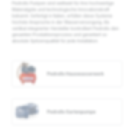
Pedrollo Pumpen sind weltweit für ihre hochwertige
Materialgüte und technologische Innovationskraft
bekannt. Gefertigt in Italien, erfüllen diese Systeme
höchste Ansprüche in der Wasserversorgung. Als
vertikal integrierter Hersteller kontrolliert Pedrollo den
gesamten Produktionsprozess und garantiert so
absolute Spitzenqualität für jede Installation.
Pedrollo Hauswasserwerk
Pedrollo Gartenpumpe