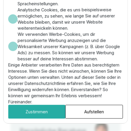
Spracheinstellungen.
Meistgesuchte Produkte
Analytische Cookies, die es uns beispielsweise
ermöglichen, zu sehen, wie lange Sie auf unserer
Website bleiben, damit wir unsere Website
weiterentwickeln können.
Wir verwenden Werbe-Cookies, um dir
personalisierte Werbung anzuzeigen und die
Wirksamkeit unserer Kampagnen (z. B. über Google
Ads) zu messen. So können wir unsere Werbung
besser auf deine Interessen abstimmen.
Beantragen Sie
Einige Anbieter verarbeiten Ihre Daten aus berechtigtem
Interesse. Wenn Sie dies nicht wünschen, können Sie Ihre
ein Konto für Geschäftspreise
Optionen unten verwalten. Unten auf dieser Seite oder in
unserer Datenschutzrichtlinie erfahren Sie, wie Sie Ihre
Einwilligung widerrufen können. Einverstanden? So
können wir gemeinsam Ihr Erlebnis verbessern!
Weiterlesen
Füreinander.
Zustimmen
Aufstellen
Persönliche Beratung