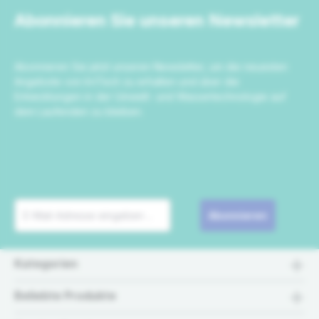
Abonnieren Sie unseren Newsletter
Abonnieren Sie jetzt unseren Newsletter, um die neuesten
Angebote von IrriTech zu erhalten und über die
Entwicklungen in der Umwelt- und Wassertechnologie auf
dem Laufenden zu bleiben.
Abonnieren
Kategorien
Beliebte Produkte