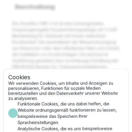
Beschreibung
Die Grundfos CME 5-62 ist eine leistungsstarke,
frequenzgeregelte Druckerhöhungsanlage mit 1,5 kW
Nennleistung für Gebäude mit hohem statischem
Druckbedarf. Sie automatisiert die Wasserversorgung
aus Reservoirs oder dem öffentlichen Netz und schützt
die Installation vor Druckschlägen. Die technische
Ausführung garantiert eine zuverlässige Einhaltung der
DIN EN 806 Normen für Trinkwasserinstallationen.
Cookies
Vorteile der Grundfos CME 5-
Wir verwenden Cookies, um Inhalte und Anzeigen zu
62
personalisieren, Funktionen für soziale Medien
bereitzustellen und den Datenverkehr unserer Website
zu analysieren.
Maximale Förderhöhe und Druckstabilität für
Funktionale Cookies, die uns dabei helfen, die
große Wohneinheiten durch 1,5 kW
Website ordnungsgemäß funktionieren zu lassen,
Antriebsleistung.
beispielsweise das Speichern Ihrer
Minimierter Stromverbrauch im Teillastbetrieb
Spracheinstellungen.
dank intelligenter Leistungsanpassung.
Analytische Cookies, die es uns beispielsweise