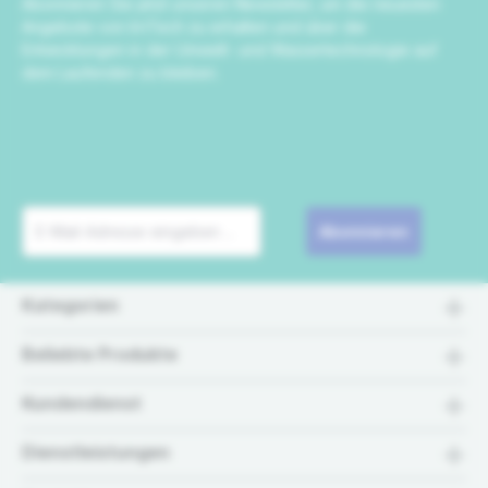
Abonnieren Sie jetzt unseren Newsletter, um die neuesten
Angebote von IrriTech zu erhalten und über die
Entwicklungen in der Umwelt- und Wassertechnologie auf
dem Laufenden zu bleiben.
Abonnieren
Kategorien
Beliebte Produkte
Kundendienst
Dienstleistungen