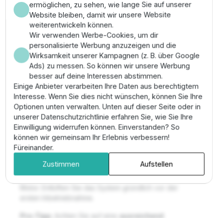
Hervorragende Widerstandsfähigkeit gegenüber
ermöglichen, zu sehen, wie lange Sie auf unserer
mechanischen Belastungen durch kompakte
Website bleiben, damit wir unsere Website
Guss-Edelstahl-Konstruktion.
weiterentwickeln können.
Intuitive Fehlerdiagnose und
Wir verwenden Werbe-Cookies, um dir
Betriebszustandsanzeige durch LED-Signale
personalisierte Werbung anzuzeigen und die
direkt am Gerät.
Wirksamkeit unserer Kampagnen (z. B. über Google
Hohe Betriebssicherheit durch integrierten Schutz
Ads) zu messen. So können wir unsere Werbung
gegen Überlast und Phasenausfall.
besser auf deine Interessen abstimmen.
Einige Anbieter verarbeiten Ihre Daten aus berechtigtem
Montage & Anwendung
Interesse. Wenn Sie dies nicht wünschen, können Sie Ihre
Optionen unten verwalten. Unten auf dieser Seite oder in
Positionieren Sie das Hauswasserwerk auf einer
unserer Datenschutzrichtlinie erfahren Sie, wie Sie Ihre
ebenen Fläche und sichern Sie die Saugseite mit
Einwilligung widerrufen können. Einverstanden? So
einem geeigneten Fußventil oder Rückflussverhinderer
können wir gemeinsam Ihr Erlebnis verbessern!
ab. Verschrauben Sie die Leitungen fachgerecht und
Füreinander.
führen Sie die elektrische Installation durch
Zustimmen
Aufstellen
qualifiziertes Personal aus. Parametrieren Sie den
gewünschten Betriebspunkt über die Schnittstelle am
Motor. Entlüften Sie das System gründlich vor der
ersten Inbetriebnahme.
Pro-Tipp:
Achten Sie auf eine
ausreichend