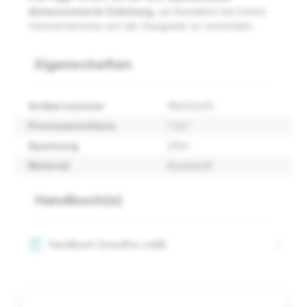
dimensionierte Zuleitung
, um Kavitation bei hohen
Volumenströmen auf der Saugseite zu vermeiden.
Eigenschaften
Artikel nummer
98652435
Presseanschluss
1 1/4"
Spannung
230v
Material
Kunststoff
Handbuch(e)
Handbuch Grundfos cmBE