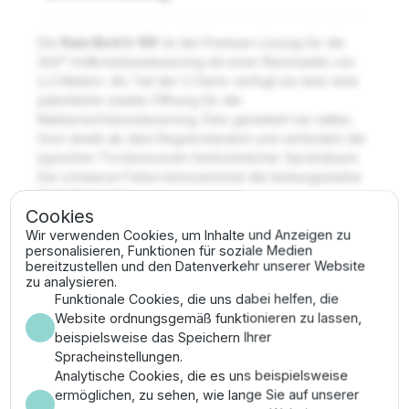
Die
Rain Bird U-15F
ist die Premium-Lösung für die
360°-Vollkreisbewässerung mit einer Reichweite von
4,5 Metern. Als Teil der U-Serie verfügt sie über eine
patentierte zweite Öffnung für die
Nahbereichsbewässerung. Dies garantiert ein sattes
Grün direkt ab dem Regnerstandort und verhindert die
typischen Trockenzonen herkömmlicher Sprühdüsen.
Die schwarze Farbe kennzeichnet die leistungsstarke
15-Fuß-Variante.
Cookies
Wichtigste Merkmale
Wir verwenden Cookies, um Inhalte und Anzeigen zu
personalisieren, Funktionen für soziale Medien
bereitzustellen und den Datenverkehr unserer Website
✔
Duale Öffnung:
Separate Kanäle für Fern- und
zu analysieren.
Nahbereichsbewässerung.
Funktionale Cookies, die uns dabei helfen, die
✔
Abdeckung:
Vollkreis 360° für homogene
Website ordnungsgemäß funktionieren zu lassen,
Flächenberegnung.
beispielsweise das Speichern Ihrer
✔
Wurfweite:
4,5 Meter (15 Fuß) Radius.
Spracheinstellungen.
✔
Effizienz:
Reduzierte Laufzeiten durch
Analytische Cookies, die es uns beispielsweise
schnellere, gleichmäßige Durchfeuchtung des
ermöglichen, zu sehen, wie lange Sie auf unserer