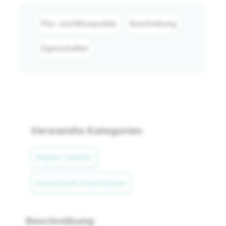
Plus- und Minuspunkte
Beschreibung
Eigenschaften
Verwandte Kategorien
Regner-Zubehör
Düsenköpfe & Sprühdüsen
Beschreibung