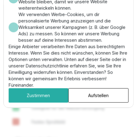
Bodens.
Website bleiben, damit wir unsere Website
weiterentwickeln können.
Anwendungsbereich & Montage
Wir verwenden Werbe-Cookies, um dir
personalisierte Werbung anzuzeigen und die
Häufig eingesetzt auf hochwertigen Rasenflächen in
Wirksamkeit unserer Kampagnen (z. B. über Google
Gärten und Parks. Die U-15F wird einfach auf den
Ads) zu messen. So können wir unsere Werbung
Regneraufsteiger geschraubt. Dank der verbesserten
besser auf deine Interessen abstimmen.
Wasserverteilung kann der Abstand zwischen den
Einige Anbieter verarbeiten Ihre Daten aus berechtigtem
Regnern oft präziser geplant werden. Zur Montage
Interesse. Wenn Sie dies nicht wünschen, können Sie Ihre
sollte ein passender Filter eingesetzt werden. Die
Optionen unten verwalten. Unten auf dieser Seite oder in
Reichweite lässt sich bei Bedarf über die
unserer Datenschutzrichtlinie erfahren Sie, wie Sie Ihre
Edelstahlschraube leicht drosseln.
Einwilligung widerrufen können. Einverstanden? So
können wir gemeinsam Ihr Erlebnis verbessern!
Füreinander.
Plus- und Minuspunkte
Zustimmen
Aufstellen
Geeignet für die Wasserversorgung
check
Festes Sprühbild
remove