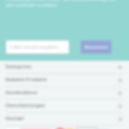
dem Laufenden zu bleiben.
Abonnieren
Kategorien
Beliebte Produkte
Kundendienst
Dienstleistungen
Kontakt