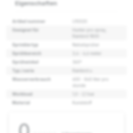
Eigenschaften
Artikel nummer
U10020
Geeignet für
Hunter pro spray
,
Rainbird 1800
Sprinklertyp
Nebelsprüher
Sprühbereich
3,4 - 4,6 meter
Sprühwinkel
360º
Typ / serie
Rainbird u
Wasserverbrauch
600 - 840 liter pro
stunde
Workload
1,0 - 2,1 bar
Material
Kunststoff
0