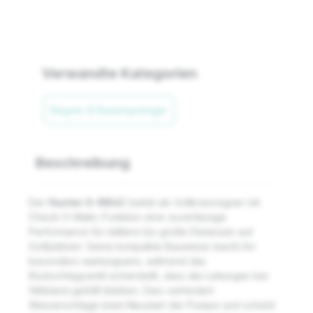
Verwandte Kategorien
Regner & Rasensprenger
Beschreibung
Der
Hunter G-884C
bietet als Vollkreisregner mit
Check-O-Matic-Funktion eine zuverlässige
Performance für mittlere bis große Distanzen auf
Golfplätzen. Seine kompakte Bauweise macht ihn
besonders wartungsarm, während das
Rückschlagventil sicherstellt, dass die Leitungen bei
Stillstand gefüllt bleiben. Dies verhindert
Wasserschläge beim Neustart der Pumpe und schützt