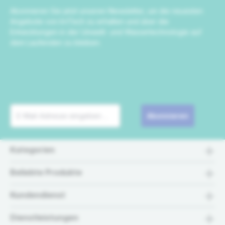
Abonnieren Sie jetzt unseren Newsletter, um die neuesten
Angebote von IrriTech zu erhalten und über die
Entwicklungen in der Umwelt- und Wassertechnologie auf
dem Laufenden zu bleiben.
Abonnieren
Kategorien
Beliebte Produkte
Kundendienst
Dienstleistungen