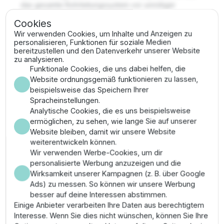
das gesamte Rohrleitungssystem vor unnötiger
Belastung.
Cookies
Wir verwenden Cookies, um Inhalte und Anzeigen zu
Wichtigste Merkmale
personalisieren, Funktionen für soziale Medien
bereitzustellen und den Datenverkehr unserer Website
zu analysieren.
✔
Rückschlagventil:
Check-O-Matic hält bis zu 8
Funktionale Cookies, die uns dabei helfen, die
m Höhenunterschied stand.
Website ordnungsgemäß funktionieren zu lassen,
✔
Rotation:
Reiner Vollkreisbetrieb (360°).
beispielsweise das Speichern Ihrer
✔
Bauform:
Robustes Gehäuse mit hoher
Spracheinstellungen.
Widerstandsfähigkeit gegen mechanischen Druck.
Analytische Cookies, die es uns beispielsweise
✔
Düsenvielfalt:
Kompatibel mit verschiedenen
ermöglichen, zu sehen, wie lange Sie auf unserer
Hunter-Düsen zur Reichweitenoptimierung.
Website bleiben, damit wir unsere Website
Anwendungsbereich & Montage
weiterentwickeln können.
Wir verwenden Werbe-Cookies, um dir
personalisierte Werbung anzuzeigen und die
Ideal für Fairways und Randbereiche, die über zentrale
Wirksamkeit unserer Kampagnen (z. B. über Google
Ventilgruppen gesteuert werden. Die Installation erfolgt
Ads) zu messen. So können wir unsere Werbung
über ein 1" oder 1 1/2" ACME-Gewinde (je nach
besser auf deine Interessen abstimmen.
Ausführung). Wie bei allen Profi-Regnern empfiehlt
Einige Anbieter verarbeiten Ihre Daten aus berechtigtem
sich der Einbau in einer Kiespackung, um eine gute
Interesse. Wenn Sie dies nicht wünschen, können Sie Ihre
Drainage um das Gehäuse herum zu gewährleisten. Die