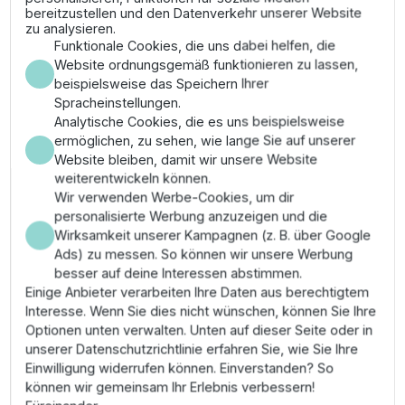
Integrierter Thermoschutz verhindert
bereitzustellen und den Datenverkehr unserer Website
Wicklungsschäden durch automatische technische
zu analysieren.
Abschaltung bei Überlastung.
Funktionale Cookies, die uns dabei helfen, die
Wartungsarm durch abnehmbaren Saugkorb, der
Website ordnungsgemäß funktionieren zu lassen,
grobe Partikel vor dem Eintritt in die
beispielsweise das Speichern Ihrer
Impellerkammer technisch filtert.
Spracheinstellungen.
Hohe mechanische Stabilität des Gehäuses
Analytische Cookies, die es uns beispielsweise
gewährleistet eine lange Lebensdauer unter
ermöglichen, zu sehen, wie lange Sie auf unserer
hydrostatischem Druck.
Website bleiben, damit wir unsere Website
weiterentwickeln können.
Montage & Anwendung
Wir verwenden Werbe-Cookies, um dir
personalisierte Werbung anzuzeigen und die
Verschrauben Sie die gewünschte Armatur mit dem
Wirksamkeit unserer Kampagnen (z. B. über Google
Druckstutzen (1/2 Zoll). Positionieren Sie das Gerät
Ads) zu messen. So können wir unsere Werbung
waagerecht im Teich oder Wasserbecken und achten
besser auf deine Interessen abstimmen.
Sie auf eine sichere Kabelführung. Die Pumpe ist
Einige Anbieter verarbeiten Ihre Daten aus berechtigtem
sowohl getaucht als auch trocken (unterhalb des
Interesse. Wenn Sie dies nicht wünschen, können Sie Ihre
Wasserspiegels) aufstellbar, sofern die Zuleitung
Optionen unten verwalten. Unten auf dieser Seite oder in
technisch luftdicht verschraubt ist.
unserer Datenschutzrichtlinie erfahren Sie, wie Sie Ihre
Einwilligung widerrufen können. Einverstanden? So
Pro-Tipp:
Nutzen Sie bei Trockenaufstellung
können wir gemeinsam Ihr Erlebnis verbessern!
Original-Oase-Verschraubungen
, um die