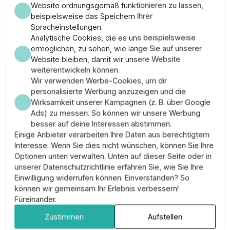
star_border
Website ordnungsgemäß funktionieren zu lassen,
beispielsweise das Speichern Ihrer
Spracheinstellungen.
Analytische Cookies, die es uns beispielsweise
ermöglichen, zu sehen, wie lange Sie auf unserer
Website bleiben, damit wir unsere Website
weiterentwickeln können.
Wir verwenden Werbe-Cookies, um dir
personalisierte Werbung anzuzeigen und die
Wirksamkeit unserer Kampagnen (z. B. über Google
Franklin 4" Tiefbrunnenpumpenmotor
Ads) zu messen. So können wir unsere Werbung
1,1kW 1,5PS 3x230V | Unterwassermotor
besser auf deine Interessen abstimmen.
Brunnenpumpe
Einige Anbieter verarbeiten Ihre Daten aus berechtigtem
Interesse. Wenn Sie dies nicht wünschen, können Sie Ihre
PO.04.316.204
| Gruppe: 628
Optionen unten verwalten. Unten auf dieser Seite oder in
463,72 €
unserer Datenschutzrichtlinie erfahren Sie, wie Sie Ihre
Einwilligung widerrufen können. Einverstanden? So
1 - 3 Tage Lieferzeit
können wir gemeinsam Ihr Erlebnis verbessern!
Füreinander.
shopping_cart
In den Warenkorb
Zustimmen
Aufstellen