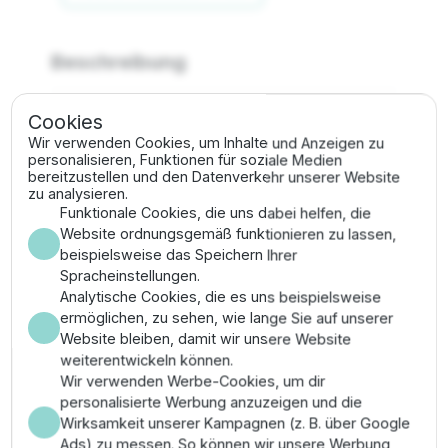
Beschreibung
Cookies
Der Franklin 4-Zoll-Unterwassermotor mit 0,55 kW ist
ein spezialisierter Drehstrommotor für den Betrieb an
Wir verwenden Cookies, um Inhalte und Anzeigen zu
personalisieren, Funktionen für soziale Medien
3x230V, ideal für Anwendungen mit
bereitzustellen und den Datenverkehr unserer Website
Frequenzumrichtern oder in speziellen
zu analysieren.
Versorgungsnetzen. Er löst das Problem des hohen
Funktionale Cookies, die uns dabei helfen, die
Anlaufstroms durch ein optimiertes Magnetfeld und
Website ordnungsgemäß funktionieren zu lassen,
bietet maximale Verschleißfestigkeit bei kompakter
beispielsweise das Speichern Ihrer
Bauform. Die technische Ausführung mit
Spracheinstellungen.
wassergefüllter FES93-Füllung entspricht höchsten
Analytische Cookies, die es uns beispielsweise
ökologischen und technischen Standards nach DVGW-
ermöglichen, zu sehen, wie lange Sie auf unserer
Vorgaben.
Website bleiben, damit wir unsere Website
weiterentwickeln können.
Vorteile des Franklin 4" Motors
Wir verwenden Werbe-Cookies, um dir
0,55kW
personalisierte Werbung anzuzeigen und die
Wirksamkeit unserer Kampagnen (z. B. über Google
Ads) zu messen. So können wir unsere Werbung