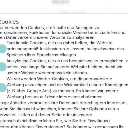
166,16 €
1 - 3 Tage Lieferzeit
Cookies
shopping_cart
n den Warenkorb
In den Warenkorb
ir verwenden Cookies, um Inhalte und Anzeigen zu
ersonalisieren, Funktionen für soziale Medien bereitzustellen und
en Datenverkehr unserer Website zu analysieren.
Funktionale Cookies, die uns dabei helfen, die Website
ordnungsgemäß funktionieren zu lassen, beispielsweise das
Speichern Ihrer Spracheinstellungen.
Analytische Cookies, die es uns beispielsweise ermöglichen, 
verteiler / Wasserverteiler
sehen, wie lange Sie auf unserer Website bleiben, damit wir
unsere Website weiterentwickeln können.
 folgende Verteilersysteme in unserem Sortiment:
Wir verwenden Werbe-Cookies, um dir personalisierte
Werbung anzuzeigen und die Wirksamkeit unserer Kampagne
old mit Absperrhähnen
(z. B. über Google Ads) zu messen. So können wir unsere
iler mit oberem Eingang und Kugelhähnen
Werbung besser auf deine Interessen abstimmen.
kt-Manifolds
inige Anbieter verarbeiten Ihre Daten aus berechtigtem Interesse.
erteilerstücke
enn Sie dies nicht wünschen, können Sie Ihre Optionen unten
erwalten. Unten auf dieser Seite oder in unserer
atenschutzrichtlinie erfahren Sie, wie Sie Ihre Einwilligung
iderrufen können. Einverstanden? So können wir gemeinsam Ihr