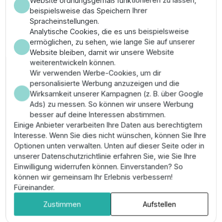
beispielsweise das Speichern Ihrer
Spracheinstellungen.
Analytische Cookies, die es uns beispielsweise
Oase AquaMax Eco Twin:
ermöglichen, zu sehen, wie lange Sie auf unserer
Website bleiben, damit wir unsere Website
Doppelte Kraft durch Dual-
weiterentwickeln können.
Motor-Technik
Wir verwenden Werbe-Cookies, um dir
personalisierte Werbung anzuzeigen und die
Wirksamkeit unserer Kampagnen (z. B. über Google
Die zwei Motoren verfügen über individuelle
Ads) zu messen. So können wir unsere Werbung
Ansaugfunktionen und können getrennt voneinander
besser auf deine Interessen abstimmen.
per Fernbedienung geschaltet oder gedimmt werden.
Einige Anbieter verarbeiten Ihre Daten aus berechtigtem
Über ein digitales Display lässt sich das aktuelle
Interesse. Wenn Sie dies nicht wünschen, können Sie Ihre
Leistungsniveau jederzeit ablesen. Die AquaMax Eco
Optionen unten verwalten. Unten auf dieser Seite oder in
Twin bietet eine enorme Transportkapazität bei
unserer Datenschutzrichtlinie erfahren Sie, wie Sie Ihre
gleichzeitig moderatem Energieverbrauch. Die
Einwilligung widerrufen können. Einverstanden? So
integrierte EFC (Environmental Function Control) schützt
können wir gemeinsam Ihr Erlebnis verbessern!
die Motoren vor Schäden durch Trockenlauf oder
Füreinander.
Blockaden. Oase gewährt eine Garantie von 3 Jahren
(+ 2 Jahre Anforderungsgarantie).
Zustimmen
Aufstellen
Innovative Wassertechnologie