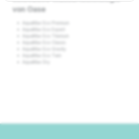
von Oase
AquaMax Eco Premium
AquaMax Eco Expert
AquaMax Eco Titanium
AquaMax Eco Classic
AquaMax Eco Gravity
AquaMax Eco Twin
AquaMax Dry