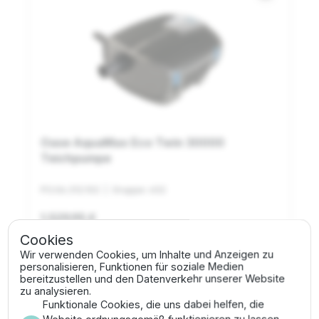
Oase AquaMax Eco Twin 30000
Teichpumpe
PO.06.312.102
| Gruppe: 452
1.529,95 €
Cookies
1 - 3 Tage Lieferzeit
Wir verwenden Cookies, um Inhalte und Anzeigen zu
personalisieren, Funktionen für soziale Medien
shopping_cart
In den Warenkorb
bereitzustellen und den Datenverkehr unserer Website
zu analysieren.
Funktionale Cookies, die uns dabei helfen, die
Website ordnungsgemäß funktionieren zu lassen,