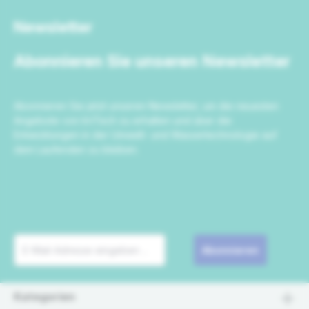
Newsletter
Abonnieren Sie unseren Newsletter
Abonnieren Sie jetzt unseren Newsletter, um die neuesten
Angebote von IrriTech zu erhalten und über die
Entwicklungen in der Umwelt- und Wassertechnologie auf
dem Laufenden zu bleiben.
Abonnieren
Kategorien