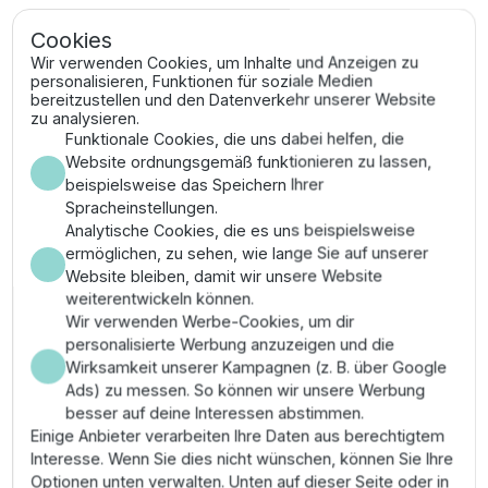
Cookies
Technische Spezifikationen und
Wir verwenden Cookies, um Inhalte und Anzeigen zu
personalisieren, Funktionen für soziale Medien
Montagevorteile
bereitzustellen und den Datenverkehr unserer Website
zu analysieren.
Funktionale Cookies, die uns dabei helfen, die
Dank der innovativen Konstruktion ermöglicht das
Website ordnungsgemäß funktionieren zu lassen,
Unidelta T-Stück eine absolut dichte Verbindung für
beispielsweise das Speichern Ihrer
Betriebsdruckstufen bis PN 16. Das System ist speziell
Spracheinstellungen.
für PE-HD und PE-LD Rohre konzipiert und bietet eine
Analytische Cookies, die es uns beispielsweise
einfache Handhabung ohne Spezialwerkzeug.
ermöglichen, zu sehen, wie lange Sie auf unserer
Material:
Hochwertiges Polypropylen (PP-B) mit
Website bleiben, damit wir unsere Website
UV-Schutz
weiterentwickeln können.
Zertifizierung:
DVGW-geprüft für die
Wir verwenden Werbe-Cookies, um dir
Trinkwasserversorgung
personalisierte Werbung anzuzeigen und die
Dichtungssystem:
NBR-Dichtring für maximale
Wirksamkeit unserer Kampagnen (z. B. über Google
Leckagesicherheit
Ads) zu messen. So können wir unsere Werbung
besser auf deine Interessen abstimmen.
Durch die präzise Fertigung der Überwurfmutter wird
Einige Anbieter verarbeiten Ihre Daten aus berechtigtem
eine zugfeste Verbindung realisiert, die selbst unter
Interesse. Wenn Sie dies nicht wünschen, können Sie Ihre
schwierigen Einbaubedingungen im Erdreich
Optionen unten verwalten. Unten auf dieser Seite oder in