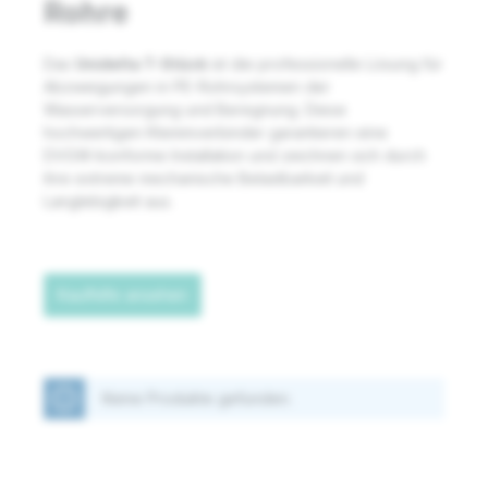
Rohre
Das
Unidelta T-Stück
ist die professionelle Lösung für
Abzweigungen in PE-Rohrsystemen der
Wasserversorgung und Beregnung. Diese
hochwertigen Klemmverbinder garantieren eine
DVGW-konforme Installation und zeichnen sich durch
ihre extreme mechanische Belastbarkeit und
Langlebigkeit aus.
Kaufhilfe ansehen
Keine Produkte gefunden.