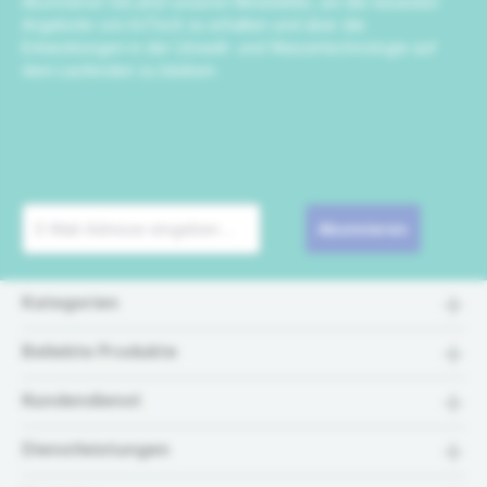
Abonnieren Sie jetzt unseren Newsletter, um die neuesten
Angebote von IrriTech zu erhalten und über die
Entwicklungen in der Umwelt- und Wassertechnologie auf
dem Laufenden zu bleiben.
Abonnieren
Kategorien
Beliebte Produkte
Kundendienst
Dienstleistungen