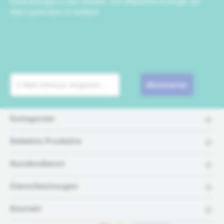
Entwicklungen in der Umwelt- und Wassertechnologie auf
dem Laufenden zu bleiben.
Abonnieren
Kategorien
Beliebte Produkte
Kundendienst
Dienstleistungen
Kontakt