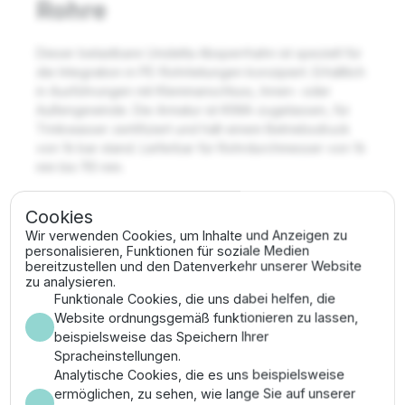
Rohre
Dieser belastbare Unidelta Absperrhahn ist speziell für
die Integration in PE-Rohrleitungen konzipiert. Erhältlich
in Ausführungen mit Klemmanschluss, Innen- oder
Außengewinde. Die Armatur ist KIWA-zugelassen, für
Trinkwasser zertifiziert und hält einem Betriebsdruck
von 16 bar stand. Lieferbar für Rohrdurchmesser von 16
mm bis 110 mm.
Cookies
Wir verwenden Cookies, um Inhalte und Anzeigen zu
Kaufhilfe ansehen
personalisieren, Funktionen für soziale Medien
bereitzustellen und den Datenverkehr unserer Website
zu analysieren.
Funktionale Cookies, die uns dabei helfen, die
Website ordnungsgemäß funktionieren zu lassen,
Keine Produkte gefunden.
beispielsweise das Speichern Ihrer
Spracheinstellungen.
Analytische Cookies, die es uns beispielsweise
ermöglichen, zu sehen, wie lange Sie auf unserer