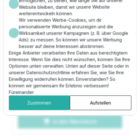
ermöglichen, zu sehen, wie lange Sie auf unserer
Website bleiben, damit wir unsere Website
weiterentwickeln können.
Wir verwenden Werbe-Cookies, um dir
personalisierte Werbung anzuzeigen und die
Wirksamkeit unserer Kampagnen (z. B. über Google
Ads) zu messen. So können wir unsere Werbung
besser auf deine Interessen abstimmen.
Einige Anbieter verarbeiten Ihre Daten aus berechtigtem
Interesse. Wenn Sie dies nicht wünschen, können Sie Ihre
Unidelta PE-Wandplatte 20 mm x 1/2"
Optionen unten verwalten. Unten auf dieser Seite oder in
Innengewinde
unserer Datenschutzrichtlinie erfahren Sie, wie Sie Ihre
Einwilligung widerrufen können. Einverstanden? So
AP.209.100
| Gruppe: 416
können wir gemeinsam Ihr Erlebnis verbessern!
Füreinander.
7,25 €
Zustimmen
Aufstellen
Vorrätig
shopping_cart
In den Warenkorb