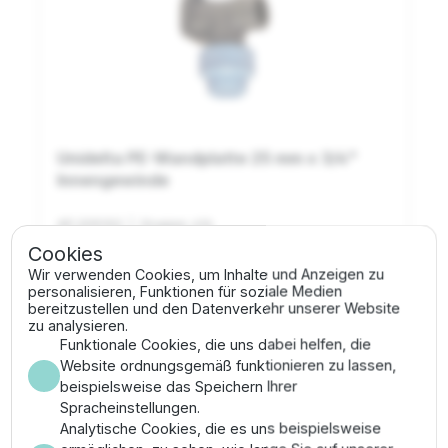
Unidelta PE-Wandplatte 25 mm x 3/4"
Innengewinde
AP.209.102
| Gruppe: 416
Cookies
8,72 €
Wir verwenden Cookies, um Inhalte und Anzeigen zu
personalisieren, Funktionen für soziale Medien
Vorrätig
bereitzustellen und den Datenverkehr unserer Website
zu analysieren.
Funktionale Cookies, die uns dabei helfen, die
shopping_cart
In den Warenkorb
Website ordnungsgemäß funktionieren zu lassen,
beispielsweise das Speichern Ihrer
Spracheinstellungen.
Analytische Cookies, die es uns beispielsweise
star_border