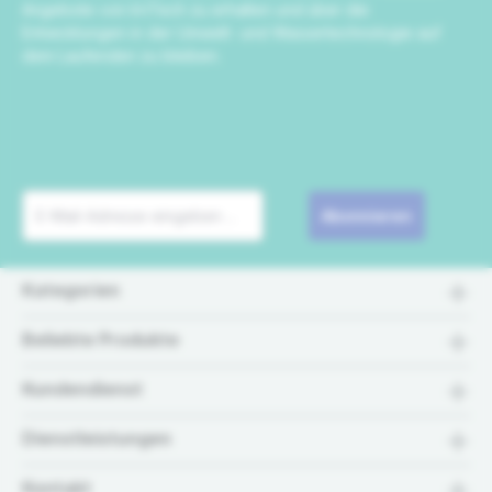
Angebote von IrriTech zu erhalten und über die
Entwicklungen in der Umwelt- und Wassertechnologie auf
dem Laufenden zu bleiben.
Abonnieren
Kategorien
Beliebte Produkte
Kundendienst
Dienstleistungen
Kontakt