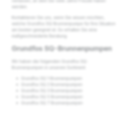
verlassen, an dem Sie viele Jahre Freude haben
werden.
Kontaktieren Sie uns, wenn Sie wissen möchten,
welche Grundfos SQ-Brunnenpumpe für Ihre Situation
am besten geeignet ist. So erhalten Sie eine
maßgeschneiderte Beratung.
Grundfos SQ-Brunnenpumpen
Wir haben die folgenden Grundfos SQ-
Brunnenpumpen in unserem Sortiment:
Grundfos SQ 1-Brunnenpumpen
Grundfos SQ 2 Brunnenpumpen
Grundfos SQ 3 Brunnenpumpen
Grundfos SQ 5 Brunnenpumpen
Grundfos SQ 7 Brunnenpumpen