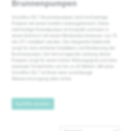
Brunnenpumpen
Grundfos SQ 7 Brunnenpumpen sind hochwertige
Pumpen mit einem breiten Leistungsbereich. Diese
mehrstufige Kreiselpumpe ist kompakt und kann in
einem Bohrloch mit einem Mindestdurchmesser von 76
mm (3") installiert werden. Die integrierte Elektronik
sorgt für eine einfache Installation und Bedienung der
Brunnenpumpe. Die hervorragende Leistung dieser
Pumpen sorgt für einen hohen Wirkungsgrad und eine
maximale Förderhöhe von bis zu 60 Metern. Mit einer
Grundfos SQ 7 ist Ihnen eine zuverlässige
Wasserversorgung stets sicher.
Kaufhilfe ansehen