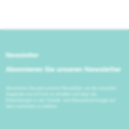
Newsletter
Abonnieren Sie unseren Newsletter
Abonnieren Sie jetzt unseren Newsletter, um die neuesten
Angebote von IrriTech zu erhalten und über die
Entwicklungen in der Umwelt- und Wassertechnologie auf
dem Laufenden zu bleiben.