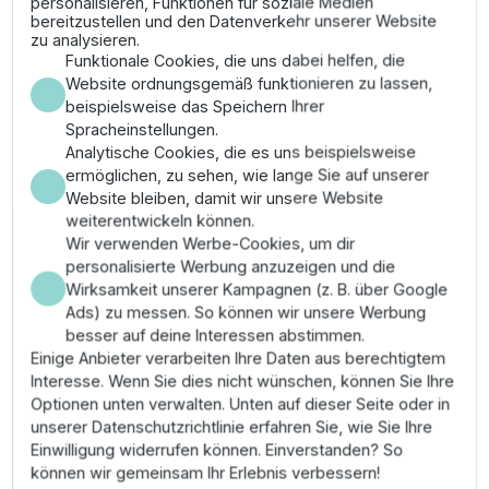
personalisieren, Funktionen für soziale Medien
bereitzustellen und den Datenverkehr unserer Website
1 - 3 Tage Lieferzeit
zu analysieren.
Funktionale Cookies, die uns dabei helfen, die
shopping_cart
In den Warenkorb
Website ordnungsgemäß funktionieren zu lassen,
beispielsweise das Speichern Ihrer
Spracheinstellungen.
Analytische Cookies, die es uns beispielsweise
ermöglichen, zu sehen, wie lange Sie auf unserer
Website bleiben, damit wir unsere Website
Eigenschaften und Vorteile der
weiterentwickeln können.
Wir verwenden Werbe-Cookies, um dir
Grundfos SQ 7 Brunnenpumpen
personalisierte Werbung anzuzeigen und die
Wirksamkeit unserer Kampagnen (z. B. über Google
Trockenlaufschutz
Ads) zu messen. So können wir unsere Werbung
Permanentmagnetmotor mit hohem Wirkungsgrad
besser auf deine Interessen abstimmen.
Verschleißfest durch schwimmende Laufräder
Einige Anbieter verarbeiten Ihre Daten aus berechtigtem
Schutz vor Aufwärtsdruck
Interesse. Wenn Sie dies nicht wünschen, können Sie Ihre
Hohe Durchflussgeschwindigkeit
Optionen unten verwalten. Unten auf dieser Seite oder in
Softstart für weniger Motorverschleiß
unserer Datenschutzrichtlinie erfahren Sie, wie Sie Ihre
Über- und Unterspannungsschutz
Einwilligung widerrufen können. Einverstanden? So
Überlastschutz
können wir gemeinsam Ihr Erlebnis verbessern!