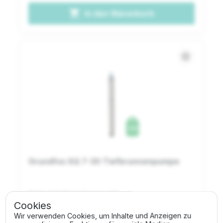
shopping_cart
In den Warenkorb
star_border
Grundfos SQ 7-30 Tiefbrunnenpumpe
PO.04.200.356
| Gruppe: 636
Cookies
865,00 €
Wir verwenden Cookies, um Inhalte und Anzeigen zu