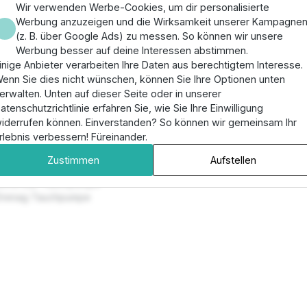
Wir verwenden Werbe-Cookies, um dir personalisierte
eundlich. Einige sind mit einem Schwimmer ausgestattet. Dieser sorgt
Werbung anzuzeigen und die Wirksamkeit unserer Kampagne
in, wenn sich zu viel Wasser in einem Raum befindet. Wenn der gewün
(z. B. über Google Ads) zu messen. So können wir unsere
Tauchpumpen
Werbung besser auf deine Interessen abstimmen.
inige Anbieter verarbeiten Ihre Daten aus berechtigtem Interesse.
enn Sie dies nicht wünschen, können Sie Ihre Optionen unten
 die folgenden DAB-Tauchpumpen in unserem Sortiment:
erwalten. Unten auf dieser Seite oder in unserer
atenschutzrichtlinie erfahren Sie, wie Sie Ihre Einwilligung
Nova Tauchpumpe
iderrufen können. Einverstanden? So können wir gemeinsam Ihr
Nova Up Tauchpumpe
rlebnis verbessern! Füreinander.
Feka Tauchpumpe
Feka VS Tauchpumpe
Zustimmen
Aufstellen
erty Nova Tauchpumpe
ova Salt Tauchpumpe
Drenag Tauchpumpe