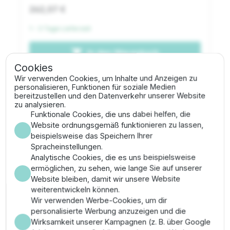
262,07 €
1 - 3 Tage Lieferzeit
shopping_cart
In den Warenkorb
Cookies
Wir verwenden Cookies, um Inhalte und Anzeigen zu
personalisieren, Funktionen für soziale Medien
star_border
bereitzustellen und den Datenverkehr unserer Website
zu analysieren.
Funktionale Cookies, die uns dabei helfen, die
Website ordnungsgemäß funktionieren zu lassen,
beispielsweise das Speichern Ihrer
Spracheinstellungen.
Analytische Cookies, die es uns beispielsweise
ermöglichen, zu sehen, wie lange Sie auf unserer
Website bleiben, damit wir unsere Website
weiterentwickeln können.
Wir verwenden Werbe-Cookies, um dir
DAB Jet 200 M Gartenpumpe 230V -
personalisierte Werbung anzuzeigen und die
Selbstansaugende Kreiselpumpe
Wirksamkeit unserer Kampagnen (z. B. über Google