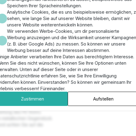
rlasten.
Speichern Ihrer Spracheinstellungen.
Analytische Cookies, die es uns beispielsweise ermöglichen, 
Nicht für Gasleit
remove
sehen, wie lange Sie auf unserer Website bleiben, damit wir
unsere Website weiterentwickeln können.
gsstufen ersetzt
Eigenschaften
Wir verwenden Werbe-Cookies, um dir personalisierte
der Dimension 40 mm.
Werbung anzuzeigen und die Wirksamkeit unserer Kampagne
e Belastbarkeit beim
(z. B. über Google Ads) zu messen. So können wir unsere
.
Gütesiegel
Werbung besser auf deine Interessen abstimmen.
tiert eine jahrzehntelange
inige Anbieter verarbeiten Ihre Daten aus berechtigtem Interesse.
Typ / serie
enn Sie dies nicht wünschen, können Sie Ihre Optionen unten
möglicht leckagefreie
Durchmesser
erwalten. Unten auf dieser Seite oder in unserer
.
Gewindegröße
atenschutzrichtlinie erfahren Sie, wie Sie Ihre Einwilligung
 mechanischen Einwirkungen
iderrufen können. Einverstanden? So können wir gemeinsam Ihr
Material
rlebnis verbessern! Füreinander.
Druckklasse
Zustimmen
Aufstellen
eifung des PE-Rohrs.
m metallischen Gegenstück.
nd achten Sie auf die