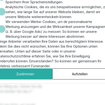
ungsanlagen.
Speichern Ihrer Spracheinstellungen.
Analytische Cookies, die es uns beispielsweise ermöglichen, 
Nicht für Gasleit
remove
sehen, wie lange Sie auf unserer Website bleiben, damit wir
unsere Website weiterentwickeln können.
Wir verwenden Werbe-Cookies, um dir personalisierte
ienische und technische
Eigenschaften
Werbung anzuzeigen und die Wirksamkeit unserer Kampagne
(z. B. über Google Ads) zu messen. So können wir unsere
ankungen dank des speziell
Werbung besser auf deine Interessen abstimmen.
Gütesiegel
inige Anbieter verarbeiten Ihre Daten aus berechtigtem Interesse.
ebsbedingungen dank der
Typ / serie
enn Sie dies nicht wünschen, können Sie Ihre Optionen unten
ichtung.
erwalten. Unten auf dieser Seite oder in unserer
egen UV-Strahlung und
atenschutzrichtlinie erfahren Sie, wie Sie Ihre Einwilligung
lypropylen (PP-B).
Durchmesser
iderrufen können. Einverstanden? So können wir gemeinsam Ihr
Gewindegröße
rlebnis verbessern! Füreinander.
Material
Zustimmen
Aufstellen
nklig ab und entgraten
Druckklasse
as Rohr anschließend durch
 Fitting ein. Ziehen Sie die
nd dichten Sie das 2"
40-mm-Rohr, um visuell