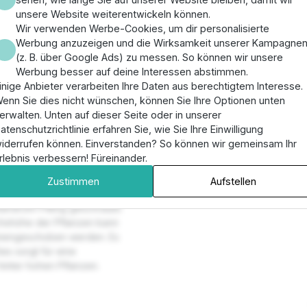
Material
dert, dass Blätter den
unsere Website weiterentwickeln können.
 Staudenbeeten von großem
Verbindung
Wir verwenden Werbe-Cookies, um dir personalisierte
Werbung anzuzeigen und die Wirksamkeit unserer Kampagne
(z. B. über Google Ads) zu messen. So können wir unsere
Werbung besser auf deine Interessen abstimmen.
inige Anbieter verarbeiten Ihre Daten aus berechtigtem Interesse.
ge von ca. 65 cm.
enn Sie dies nicht wünschen, können Sie Ihre Optionen unten
eite.
erwalten. Unten auf dieser Seite oder in unserer
VAN, HE-VAN, R-VAN).
atenschutzrichtlinie erfahren Sie, wie Sie Ihre Einwilligung
off für den Außeneinsatz.
iderrufen können. Einverstanden? So können wir gemeinsam Ihr
rlebnis verbessern! Füreinander.
tage
Zustimmen
Aufstellen
räuchern. Die Verlängerung
tandrohr-Fitting geschraubt.
hshöhe der Pflanzen kann
mengeschoben werden. Es
es sorgt für eine
hinter hohen Pflanzen.