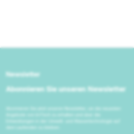
Newsletter
Abonnieren Sie unseren Newsletter
Abonnieren Sie jetzt unseren Newsletter, um die neuesten
Angebote von IrriTech zu erhalten und über die
Entwicklungen in der Umwelt- und Wassertechnologie auf
dem Laufenden zu bleiben.