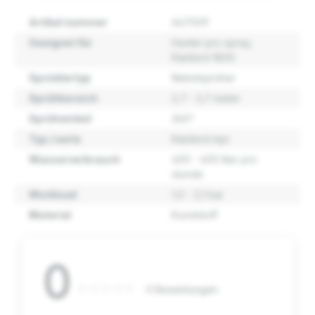
Artikel nummer
A47009
Geeignet für
Hunter pro spray
,
Rainbird 1800
Sprinklertyp
Nebelsprüher
Sprühbereich
2,7 - 3,7 meter
Sprühwinkel
360º
Typ / serie
Rainbird mpr
Wasserverbrauch
400 - 600 liter pro
stunde
Workload
1,0 - 2,1 bar
Material
Kunststoff
0
0 Bewertungen