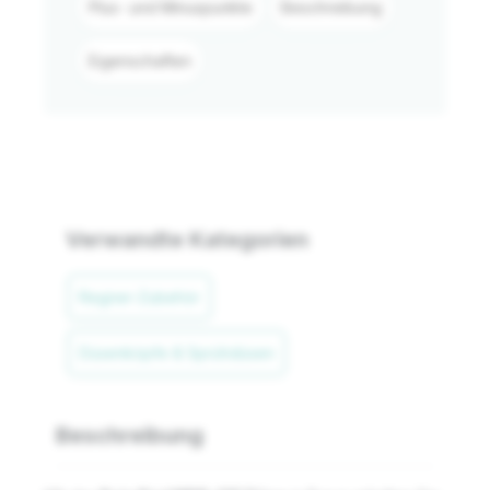
Plus- und Minuspunkte
Beschreibung
Eigenschaften
Verwandte Kategorien
Regner-Zubehör
Düsenköpfe & Sprühdüsen
Beschreibung