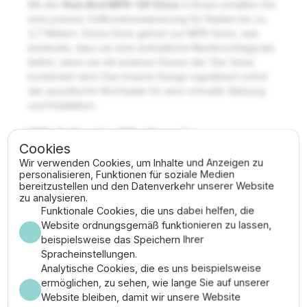
Mit der
Rain Bird MPR-12F Düse
in Braun erhalten Sie
eine präzise Vollkreisbewässerung für Radien bis zu
3,7 Metern. Diese Düse gehört zur MPR-Serie, was
bedeutet, dass sie eine einheitliche Niederschlagsrate
liefert, wenn sie mit anderen Düsen der 12er Serie
kombiniert wird. Das braune Design signalisiert sofort
die spezifische Wurfweite für eine schnelle Wartung
und Installation.
Wichtigste Merkmale
Cookies
Wir verwenden Cookies, um Inhalte und Anzeigen zu
✔
Radius:
Ca. 3,7 Meter (12 Fuß) bei Vollkreis-
personalisieren, Funktionen für soziale Medien
Abdeckung (360°).
bereitzustellen und den Datenverkehr unserer Website
✔
MPR-Vorteil:
Verhindert ungleiche
zu analysieren.
Wasserverteilung bei gemischten Sektoren in
Funktionale Cookies, die uns dabei helfen, die
einer Zone.
Website ordnungsgemäß funktionieren zu lassen,
✔
Filter inklusive:
Schützt die feinen
beispielsweise das Speichern Ihrer
Austrittsöffnungen vor Schmutzpartikeln.
Spracheinstellungen.
✔
Konstruktion:
Robuster Kunststoff für präzise
Analytische Cookies, die es uns beispielsweise
Sprühbilder über Jahre hinweg.
ermöglichen, zu sehen, wie lange Sie auf unserer
Website bleiben, damit wir unsere Website