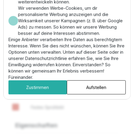
Anwendungsbereich & Montage
weiterentwickeln können.
Wir verwenden Werbe-Cookies, um dir
Häufig eingesetzt in kleinen Hausgärten und Rabatten.
personalisierte Werbung anzuzeigen und die
Die Montage erfolgt durch handfestes Aufschrauben
Wirksamkeit unserer Kampagnen (z. B. über Google
auf den Gewindekopf des Versenkregners. Achten Sie
Ads) zu messen. So können wir unsere Werbung
darauf, den Filter vor dem Aufschrauben in den
besser auf deine Interessen abstimmen.
Aufsteiger einzusetzen. Zur Reduzierung der
Einige Anbieter verarbeiten Ihre Daten aus berechtigtem
Wurfweite kann die zentrale Edelstahlschraube bis zu
Interesse. Wenn Sie dies nicht wünschen, können Sie Ihre
25% eingedreht werden. Dies ermöglicht eine exakte
Optionen unten verwalten. Unten auf dieser Seite oder in
Anpassung an die Rasenkante.
unserer Datenschutzrichtlinie erfahren Sie, wie Sie Ihre
Einwilligung widerrufen können. Einverstanden? So
können wir gemeinsam Ihr Erlebnis verbessern!
Plus- und Minuspunkte
Füreinander.
Zustimmen
Aufstellen
Geeignet für die Wasserversorgung
check
Festes Sprühbild
remove
Eigenschaften