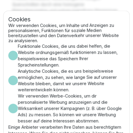
Querschnitten durch eine homogene
Materialgeometrie und extrem belastbare Klemmringe.
Die technische Ausführung garantiert maximale
Cookies
Verschleißfestigkeit und absolute Beständigkeit
Wir verwenden Cookies, um Inhalte und Anzeigen zu
gegenüber industriellen Dauerlasten nach ISO-Norm.
personalisieren, Funktionen für soziale Medien
bereitzustellen und den Datenverkehr unserer Website
Vorteile
zu analysieren.
Funktionale Cookies, die uns dabei helfen, die
Website ordnungsgemäß funktionieren zu lassen,
Absolute Systemsicherheit durch präzise
beispielsweise das Speichern Ihrer
Klemmringführung ersetzt fehleranfällige
Spracheinstellungen.
konventionelle Rohrverbindungen in der
Analytische Cookies, die es uns beispielsweise
Großdimension.
ermöglichen, zu sehen, wie lange Sie auf unserer
Höchste mechanische Widerstandsfähigkeit
Website bleiben, damit wir unsere Website
gegen Erddruck und Vibrationen durch massive
weiterentwickeln können.
90 mm SDR-Wandstärkengüte.
Wir verwenden Werbe-Cookies, um dir
Passgenauigkeit nach industriellen Maßstäben
personalisierte Werbung anzuzeigen und die
verhindert Montageverzögerungen im
Wirksamkeit unserer Kampagnen (z. B. über Google
professionellen Umfeld durch exakte
Ads) zu messen. So können wir unsere Werbung
Durchmesseraufnahme.
besser auf deine Interessen abstimmen.
Wartungsfrei durch chemisch inerte Materialien
Einige Anbieter verarbeiten Ihre Daten aus berechtigtem
gemäß DACH-Qualitätsvorgaben für den