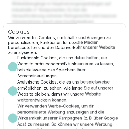
Winkelübergänge in Hauptversorgungssträngen auf
industrielle 4" Komponenten. Es löst die
Herausforderung extremer Rohrgewichte und massiver
Volumenströme durch eine hochbelastbare
Gehäusegeometrie und tiefe Dichtungsstrukturen. Die
Cookies
technische Konstruktion sorgt für absolute Dichtheit
Wir verwenden Cookies, um Inhalte und Anzeigen zu
unter industriellen Extrembedingungen gemäß
personalisieren, Funktionen für soziale Medien
internationalen Qualitätsvorgaben (ISO/DVGW).
bereitzustellen und den Datenverkehr unserer Website
zu analysieren.
Vorteile
Funktionale Cookies, die uns dabei helfen, die
Website ordnungsgemäß funktionieren zu lassen,
beispielsweise das Speichern Ihrer
Höchste strukturelle Integrität sichert die
Spracheinstellungen.
Rohrleitung gegen massive axiale
Analytische Cookies, die es uns beispielsweise
Verschiebungen technisch zuverlässig ab.
ermöglichen, zu sehen, wie lange Sie auf unserer
Massives 4" Außengewinde ermöglicht
Website bleiben, damit wir unsere Website
prozesssichere Anbindungen an industrielle
weiterentwickeln können.
Großrohrsysteme und Schwerlastpumpen.
Wir verwenden Werbe-Cookies, um dir
Passgenauigkeit nach höchsten
personalisierte Werbung anzuzeigen und die
Industriestandards ermöglicht leckagefreie
Wirksamkeit unserer Kampagnen (z. B. über Google
Anbindungen auf den Kontaktflächen nach ISO
Ads) zu messen. So können wir unsere Werbung
228.