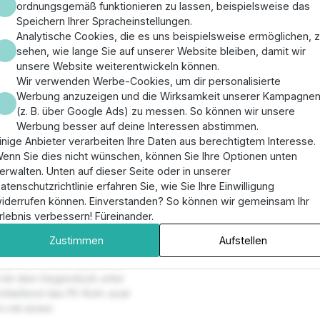
ordnungsgemäß funktionieren zu lassen, beispielsweise das
Speichern Ihrer Spracheinstellungen.
Nicht für Gasleit
remove
Analytische Cookies, die es uns beispielsweise ermöglichen, 
sehen, wie lange Sie auf unserer Website bleiben, damit wir
unsere Website weiterentwickeln können.
ert technische
Eigenschaften
Wir verwenden Werbe-Cookies, um dir personalisierte
Werbung anzuzeigen und die Wirksamkeit unserer Kampagne
m Gewindebereich trotz
(z. B. über Google Ads) zu messen. So können wir unsere
andung.
Gütesiegel
Werbung besser auf deine Interessen abstimmen.
ge Betriebsdauer auch unter
Typ / serie
inige Anbieter verarbeiten Ihre Daten aus berechtigtem Interesse.
enn Sie dies nicht wünschen, können Sie Ihre Optionen unten
dert Montagefehler durch
Durchmesser
erwalten. Unten auf dieser Seite oder in unserer
Gewindegröße
atenschutzrichtlinie erfahren Sie, wie Sie Ihre Einwilligung
her Materialgefüge der
Material
iderrufen können. Einverstanden? So können wir gemeinsam Ihr
rlebnis verbessern! Füreinander.
Druckklasse
Zustimmen
Aufstellen
ten vor. Verschrauben Sie
 mit dem Gegenstück unter
hließend das PE-Rohr axial
n mit einem