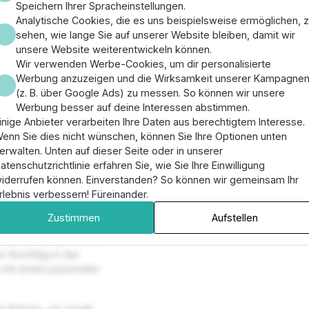
zen.
Speichern Ihrer Spracheinstellungen.
Analytische Cookies, die es uns beispielsweise ermöglichen, 
Nicht für Gasleit
remove
sehen, wie lange Sie auf unserer Website bleiben, damit wir
unsere Website weiterentwickeln können.
Wir verwenden Werbe-Cookies, um dir personalisierte
ienische und technische
Eigenschaften
Werbung anzuzeigen und die Wirksamkeit unserer Kampagne
(z. B. über Google Ads) zu messen. So können wir unsere
ankungen dank des speziell
Werbung besser auf deine Interessen abstimmen.
Gütesiegel
inige Anbieter verarbeiten Ihre Daten aus berechtigtem Interesse.
er unter extremen
Typ / serie
enn Sie dies nicht wünschen, können Sie Ihre Optionen unten
ichtungen.
erwalten. Unten auf dieser Seite oder in unserer
egen UV-Strahlung und
Durchmesser
atenschutzrichtlinie erfahren Sie, wie Sie Ihre Einwilligung
lypropylen (PP-B).
Material
iderrufen können. Einverstanden? So können wir gemeinsam Ihr
Druckklasse
rlebnis verbessern! Füreinander.
Zustimmen
Aufstellen
rechtwinklig ab und
 Führen Sie die Rohre
n Anschlag in das
n mit einem passenden
n Rohren, um visuell