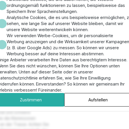
ischen Medien im
ordnungsgemäß funktionieren zu lassen, beispielsweise das
Druckklasse
Speichern Ihrer Spracheinstellungen.
Analytische Cookies, die es uns beispielsweise ermöglichen, 
sehen, wie lange Sie auf unserer Website bleiben, damit wir
unsere Website weiterentwickeln können.
g gegen massive axiale
Wir verwenden Werbe-Cookies, um dir personalisierte
Werbung anzuzeigen und die Wirksamkeit unserer Kampagne
dert Montagefehler im
(z. B. über Google Ads) zu messen. So können wir unsere
e.
Werbung besser auf deine Interessen abstimmen.
rantiert eine
inige Anbieter verarbeiten Ihre Daten aus berechtigtem Interesse.
Materialermüdung.
enn Sie dies nicht wünschen, können Sie Ihre Optionen unten
stet technische
erwalten. Unten auf dieser Seite oder in unserer
atenschutzrichtlinie erfahren Sie, wie Sie Ihre Einwilligung
die Materialermüdung am
iderrufen können. Einverstanden? So können wir gemeinsam Ihr
rlebnis verbessern! Füreinander.
Zustimmen
Aufstellen
onal und schwere
Sie die Klemmzonen
 an der Trasse. Achten Sie