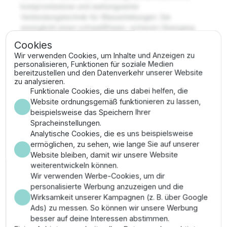
kompromisslose und wartungsarme
Verbindungstechnik für Wasserleitungen. Sie
ermöglicht einen schweißfreien, sicheren Übergang
von Polyethylenrohren auf Gewindearmaturen mit
Cookies
maximaler Passgenauigkeit. Entwickelt für höchste
Wir verwenden Cookies, um Inhalte und Anzeigen zu
Verschleißfestigkeit, garantiert dieses Fitting eine
personalisieren, Funktionen für soziale Medien
dauerhafte Dichtigkeit in industriellen Trinkwasser- und
bereitzustellen und den Datenverkehr unserer Website
anspruchsvollen Bewässerungsanlagen.
zu analysieren.
Funktionale Cookies, die uns dabei helfen, die
Vorteile
Website ordnungsgemäß funktionieren zu lassen,
beispielsweise das Speichern Ihrer
Spracheinstellungen.
Zertifizierte Trinkwassertauglichkeit für höchste
Analytische Cookies, die es uns beispielsweise
hygienische und technische Sicherheit nach
ermöglichen, zu sehen, wie lange Sie auf unserer
strengen DVGW-Richtlinien.
Website bleiben, damit wir unsere Website
Hohe Ausreißfestigkeit bei hydraulischen
weiterentwickeln können.
Druckschwankungen dank des speziell geformten
Wir verwenden Werbe-Cookies, um dir
Klemmrings aus Polyacetal (POM).
personalisierte Werbung anzuzeigen und die
Dauerhafte Leckagesicherheit unter extremen
Wirksamkeit unserer Kampagnen (z. B. über Google
Betriebsbedingungen dank der präzise sitzenden
Ads) zu messen. So können wir unsere Werbung
und alterungsbeständigen EPDM-Dichtung.
besser auf deine Interessen abstimmen.
Hervorragende mechanische