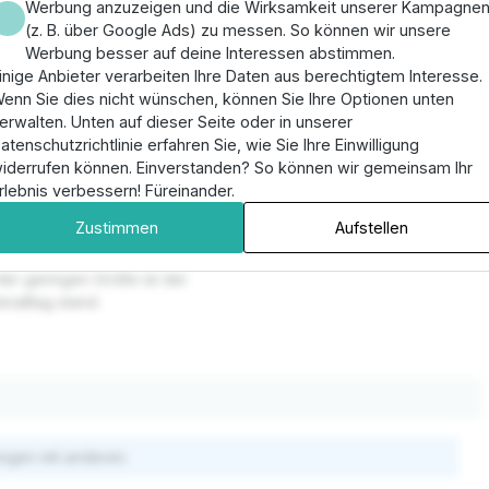
Werbung anzuzeigen und die Wirksamkeit unserer Kampagne
(z. B. über Google Ads) zu messen. So können wir unsere
Werbung besser auf deine Interessen abstimmen.
inige Anbieter verarbeiten Ihre Daten aus berechtigtem Interesse.
enn Sie dies nicht wünschen, können Sie Ihre Optionen unten
erwalten. Unten auf dieser Seite oder in unserer
atenschutzrichtlinie erfahren Sie, wie Sie Ihre Einwilligung
tage
iderrufen können. Einverstanden? So können wir gemeinsam Ihr
rlebnis verbessern! Füreinander.
tilen zur Winterentleerung
Zustimmen
Aufstellen
. Graben Sie den Kasten so
Eine kleine Schüttung aus
er geringen Größe ist der
enalltag stand.
ungen mit anderen.