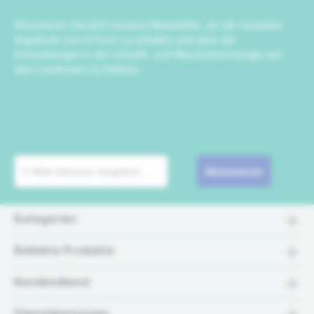
Abonnieren Sie jetzt unseren Newsletter, um die neuesten
Angebote von IrriTech zu erhalten und über die
Entwicklungen in der Umwelt- und Wassertechnologie auf
dem Laufenden zu bleiben.
Abonnieren
Kategorien
Beliebte Produkte
Kundendienst
Dienstleistungen