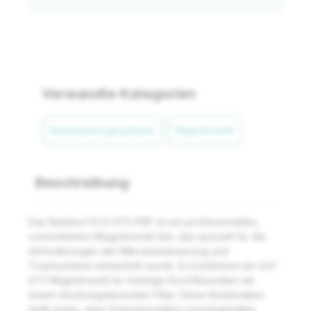
Verwandte Kategorien
Bewässerungssysteme
Magnetventil
Beschreibung
Das Rainbird XCZ-075-PRF ist ein professionelles,
vormontiertes Magnetventil-Set, das speziell für die
Anforderungen der Mikrobewässerung und
Tropfsysteme entwickelt wurde. Es kombiniert ein 3/4"
LFV-Magnetventil für niedrige Durchflussraten mit
einem druckregulierenden Filter. Diese Kombination
stellt sicher, dass Schmutzpartikel zurückgehalten