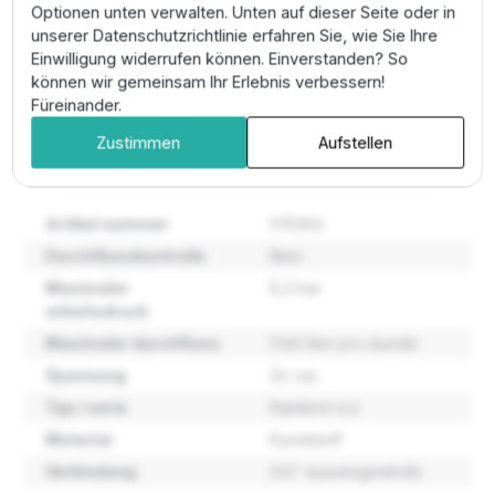
korrekte Durchflussrichtung (Pfeil). Die elektrische
Optionen unten verwalten. Unten auf dieser Seite oder in
Verbindung erfolgt über wasserdichte Kabelverbinder
unserer Datenschutzrichtlinie erfahren Sie, wie Sie Ihre
an Ihr 24V-Steuergerät. Der Filter sollte regelmäßig
Einwilligung widerrufen können. Einverstanden? So
kontrolliert und bei Bedarf unter fließendem Wasser
können wir gemeinsam Ihr Erlebnis verbessern!
gereinigt werden.
Füreinander.
Zustimmen
Aufstellen
Eigenschaften
Artikel nummer
X10306
Durchflusskontrolle
Nein
Maximaler
8,3 bar
arbeitsdruck
Maximaler durchfluss
1.140 liter pro stunde
Spannung
24 vac
Typ / serie
Rainbird xcz
Material
Kunststoff
Verbindung
3/4" aussengewinde