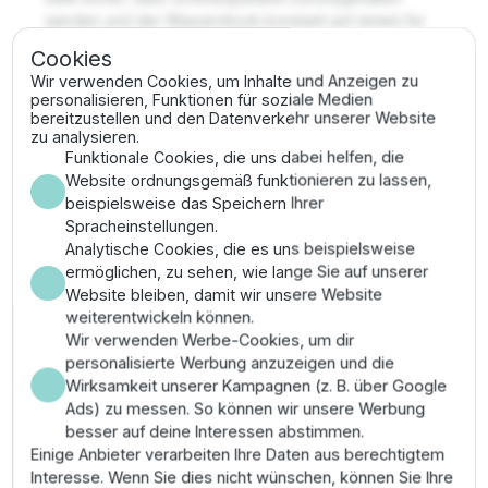
werden und der Wasserdruck konstant auf einem für
Tropfschläuche sicheren Niveau bleibt.
Cookies
Wir verwenden Cookies, um Inhalte und Anzeigen zu
✔ Komponenten: Niedrigfluss-Magnetventil (LFV)
personalisieren, Funktionen für soziale Medien
& druckregulierender Filter (RBY)
bereitzustellen und den Datenverkehr unserer Website
✔ Anschluss: 3/4" Innengewinde (Eingang)
zu analysieren.
✔ Druckregulierung: Hält den Ausgangsdruck
Funktionale Cookies, die uns dabei helfen, die
konstant auf ca. 2,0 bar
Website ordnungsgemäß funktionieren zu lassen,
✔ Spannung: 24V AC Standard-Magnetspule
beispielsweise das Speichern Ihrer
Spracheinstellungen.
Anwendungsgebiete &
Analytische Cookies, die es uns beispielsweise
ermöglichen, zu sehen, wie lange Sie auf unserer
Montage
Website bleiben, damit wir unsere Website
weiterentwickeln können.
Dieses Set ist die ideale Zentrale für
Wir verwenden Werbe-Cookies, um dir
Tropfbewässerungszonen in Beeten oder Hecken. Da
personalisierte Werbung anzuzeigen und die
es bereits vormontiert ist, wird die Installationszeit
Wirksamkeit unserer Kampagnen (z. B. über Google
erheblich reduziert und Fehlerquellen durch falsche
Ads) zu messen. So können wir unsere Werbung
Komponentenwahl werden ausgeschlossen. Bauen Sie
besser auf deine Interessen abstimmen.
das Set in eine Ventilbox ein und verbinden Sie den
Einige Anbieter verarbeiten Ihre Daten aus berechtigtem
Eingang mit Ihrer 3/4" Zuleitung. Achten Sie auf die
Interesse. Wenn Sie dies nicht wünschen, können Sie Ihre