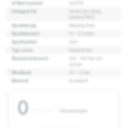
Artikel nummer
A47015
Geeignet für
Hunter pro spray
,
Rainbird 1800
Sprinklertyp
Nebelsprüher
Sprühbereich
2,1 - 3,1 meter
Sprühwinkel
360º
Typ / serie
Rainbird mpr
Wasserverbrauch
260 - 360 liter pro
stunde
Workload
1,0 - 2,1 bar
Material
Kunststoff
0
0 Bewertungen