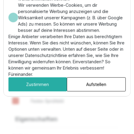
Wir verwenden Werbe-Cookies, um dir
Geeignet für kompakte Rasenflächen und dichte
personalisierte Werbung anzuzeigen und die
Bepflanzungen. Die Düse wird auf das Gewinde des
Wirksamkeit unserer Kampagnen (z. B. über Google
ausgefahrenen Regneraufsteigers geschraubt. Stellen
Ads) zu messen. So können wir unsere Werbung
Sie sicher, dass der Filter korrekt sitzt, um das
besser auf deine Interessen abstimmen.
Sprühbild sauber zu halten. Die MPR-Technologie
Einige Anbieter verarbeiten Ihre Daten aus berechtigtem
erlaubt es, diese 360°-Düse im selben Kreis wie 90°-
Interesse. Wenn Sie dies nicht wünschen, können Sie Ihre
oder 180°-Düsen der 10er Serie zu verwenden, ohne
Optionen unten verwalten. Unten auf dieser Seite oder in
die Laufzeiten kompliziert berechnen zu müssen.
unserer Datenschutzrichtlinie erfahren Sie, wie Sie Ihre
Einwilligung widerrufen können. Einverstanden? So
können wir gemeinsam Ihr Erlebnis verbessern!
Plus- und Minuspunkte
Füreinander.
Zustimmen
Aufstellen
Geeignet für die Wasserversorgung
check
Festes Sprühbild
remove
Eigenschaften