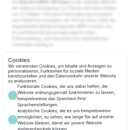
Die
Rain Bird MPR-10F Düse
ist die optimale Wahl für
die Vollkreis-Beregnung von Flächen mit einem Radius
von 3,0 Metern. Die blaue Farbcodierung ermöglicht
eine fehlerfreie Installation der 10-Fuß-Serie. Dank der
abgestimmten Niederschlagsrate (MPR) erzielen Sie
ein perfektes Bewässerungsergebnis ohne
Pfützenbildung, was besonders bei empfindlichen
Zierbeeten wichtig ist.
Wichtigste Merkmale
Cookies
Wir verwenden Cookies, um Inhalte und Anzeigen zu
✔
Wurfweite:
Ca. 3,0 Meter (10 Fuß) Radius bei
personalisieren, Funktionen für soziale Medien
bereitzustellen und den Datenverkehr unserer Website
360°.
zu analysieren.
✔
Effizienz:
Präzise Kantenabschlüsse minimieren
Funktionale Cookies, die uns dabei helfen, die
Wasserverlust auf Gehwegen.
Website ordnungsgemäß funktionieren zu lassen,
✔
Farbcodierung:
Blau zur Kennzeichnung der
beispielsweise das Speichern Ihrer
10er Serie.
Spracheinstellungen.
✔
Anwendung:
Passend für alle Rain Bird
Analytische Cookies, die es uns beispielsweise
Sprühregnergehäuse.
ermöglichen, zu sehen, wie lange Sie auf unserer
Website bleiben, damit wir unsere Website
Anwendungsbereich & Montage
weiterentwickeln können.