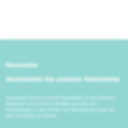
Newsletter
Abonnieren Sie unseren Newsletter
Abonnieren Sie jetzt unseren Newsletter, um die neuesten
Angebote von IrriTech zu erhalten und über die
Entwicklungen in der Umwelt- und Wassertechnologie auf
dem Laufenden zu bleiben.