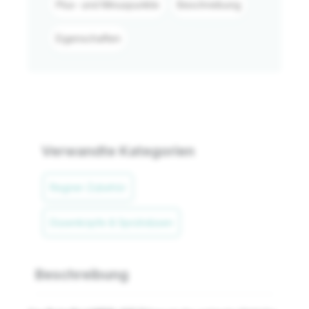
Plus- und Minuspunkte
Beschreibung
Eigenschaften
Verwandte Kategorien
Regner-Zubehör
Düsenköpfe & Sprühdüsen
Beschreibung