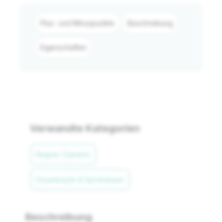
Plus- und Minuspunkte
Beschreibung
Eigenschaften
Verwandte Kategorien
Regner-Zubehör
Düsenköpfe & Sprühdüsen
Beschreibung