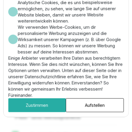
im installierten Zustand.
Analytische Cookies, die es uns beispielsweise
✔
Material:
Hochwertiger, UV-beständiger
ermöglichen, zu sehen, wie lange Sie auf unserer
Kunststoff für den dauerhaften Außeneinsatz.
Website bleiben, damit wir unsere Website
weiterentwickeln können.
Anwendungsbereich & Montage
Wir verwenden Werbe-Cookies, um dir
personalisierte Werbung anzuzeigen und die
Ideal für die Installation in Hausgärten oder
Wirksamkeit unserer Kampagnen (z. B. über Google
Parkanlagen mit kurvigen Beetbegrenzungen. Die
Ads) zu messen. So können wir unsere Werbung
Montage erfolgt durch einfaches Aufschrauben auf alle
besser auf deine Interessen abstimmen.
Rain Bird Versenkregner der Serie 1800 oder UNI-
Einige Anbieter verarbeiten Ihre Daten aus berechtigtem
Spray. Zur Einstellung des Sektors wird lediglich der
Interesse. Wenn Sie dies nicht wünschen, können Sie Ihre
geriffelte Ring am Düsenkopf gedreht, bis der
Optionen unten verwalten. Unten auf dieser Seite oder in
gewünschte Winkel erreicht ist. Ein mitgelieferter Filter
unserer Datenschutzrichtlinie erfahren Sie, wie Sie Ihre
schützt die Düse vor Verstopfungen durch
Einwilligung widerrufen können. Einverstanden? So
Schmutzpartikel im Wasser. Die Wurfweite kann über
können wir gemeinsam Ihr Erlebnis verbessern!
die zentrale Edelstahlschraube zusätzlich um bis zu
Füreinander.
25% reduziert werden.
Zustimmen
Aufstellen
Plus- und Minuspunkte