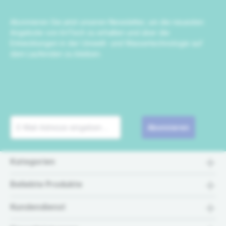
Abonnieren Sie jetzt unseren Newsletter, um die neuesten
Angebote von IrriTech zu erhalten und über die
Entwicklungen in der Umwelt- und Wassertechnologie auf
dem Laufenden zu bleiben.
Abonnieren
Kategorien
Beliebte Produkte
Kundendienst