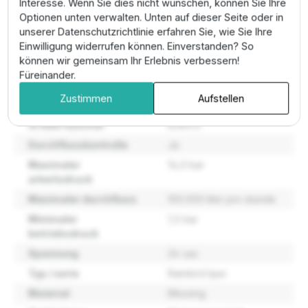
auf das nachfolgende System abgestimmt werden.
Interesse. Wenn Sie dies nicht wünschen, können Sie Ihre
Eine fachmännische Installation mit ausreichender
Optionen unten verwalten. Unten auf dieser Seite oder in
Abdichtung der Gewinde ist aufgrund der hohen
unserer Datenschutzrichtlinie erfahren Sie, wie Sie Ihre
Drücke zwingend erforderlich.
Einwilligung widerrufen können. Einverstanden? So
können wir gemeinsam Ihr Erlebnis verbessern!
Füreinander.
Eigenschaften
Zustimmen
Aufstellen
Artikel nummer
B38013
Durchflusskontrolle
Ja
Maximaler
14,0 bar
arbeitsdruck
Maximaler durchfluss
100.000 liter pro stunde
Minimaler
1,5 bar
betriebsdruck
Spannung
24 vac
Typ / serie
Rainbird bpe
Material
Messing