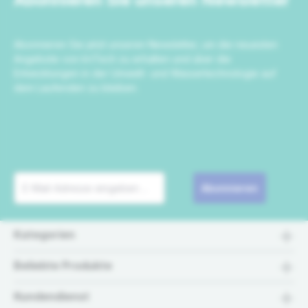
Abonnieren Sie jetzt unseren Newsletter, um die neuesten
Angebote von IrriTech zu erhalten und über die
Entwicklungen in der Umwelt- und Wassertechnologie auf
dem Laufenden zu bleiben.
Abonnieren
Kategorien
Beliebte Produkte
Kundendienst