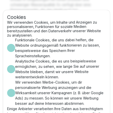
schwieriger Wasserqualität. Es verfügt über eine
Reinigungsnadel, die das Ventil auch bei
verschmutztem Wasser (z.B. aus Teichen oder
Cookies
Brunnen) funktionsfähig hält.
Wir verwenden Cookies, um Inhalte und Anzeigen zu
personalisieren, Funktionen für soziale Medien
✔ Material: Hybridbauweise aus Messing und
bereitzustellen und den Datenverkehr unserer Website
zu analysieren.
Nylon (glasfaserverstärkt)
Funktionale Cookies, die uns dabei helfen, die
✔ Schutz: Patentierter Scrubber-Mechanismus zur
Website ordnungsgemäß funktionieren zu lassen,
Selbstreinigung
beispielsweise das Speichern Ihrer
✔ Druckbereich: Bis zu 13,8 bar Betriebsdruck
Spracheinstellungen.
✔ Bauform: Globus- und Eckkonfiguration möglich
Analytische Cookies, die es uns beispielsweise
Anwendungsgebiete &
ermöglichen, zu sehen, wie lange Sie auf unserer
Website bleiben, damit wir unsere Website
Montage
weiterentwickeln können.
Wir verwenden Werbe-Cookies, um dir
Ideal für Parks, Sportanlagen und industrielle Prozesse
personalisierte Werbung anzuzeigen und die
mit Brauchwasser. Dieses schwere Ventil sollte auf
Wirksamkeit unserer Kampagnen (z. B. über Google
einer stabilen Halterung im Schacht montiert werden.
Ads) zu messen. So können wir unsere Werbung
Die Montage erfolgt über 3" Innengewinde. Dank der
besser auf deine Interessen abstimmen.
Durchflussregulierung kann die Wassermenge präzise
Einige Anbieter verarbeiten Ihre Daten aus berechtigtem