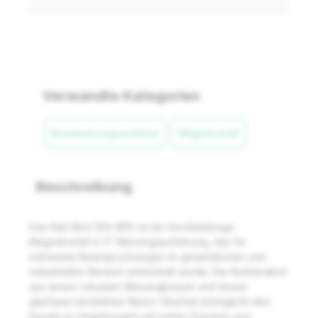
Verwandte Kategorien
Bewässerungssysteme
Magnetventil
Beschreibung
Das Rain Bird 300-BPE ist ein Hochleistungs-
Magnetventil in 3" Messingausführung, das für
extremste Beanspruchungen im gewerblichen und
industriellen Bereich entwickelt wurde. Die Kombination
aus einem robusten Messingkörper und einem
glasfaserverstärkten Nylon-Oberteil ermöglicht den
Einsatz in Umgebungen mit hohen Drücken und