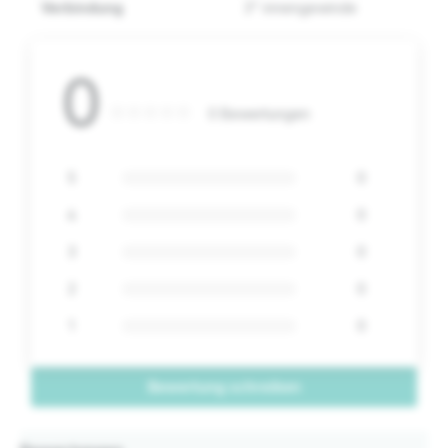
Verbindung
3" innengewinde
0
0 Bewertungen
5
0
4
0
3
0
2
0
1
0
Bewertung schreiben