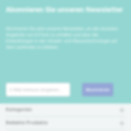
Abonnieren Sie unseren Newsletter
Abonnieren Sie jetzt unseren Newsletter, um die neuesten
Angebote von IrriTech zu erhalten und über die
Entwicklungen in der Umwelt- und Wassertechnologie auf
dem Laufenden zu bleiben.
Abonnieren
Kategorien
Beliebte Produkte