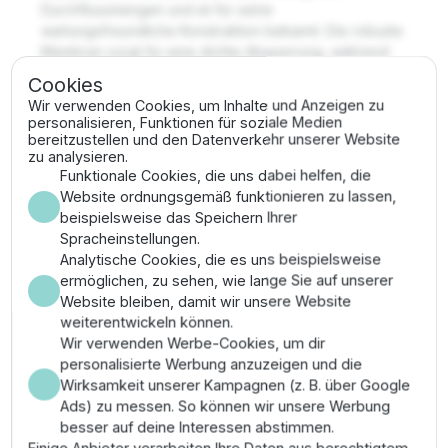
Durchflussmengen und ist für seine
wartungsfreundliche Konstruktion bekannt. Die robuste
Membran sorgt für eine dichte Absperrung, während
die Durchflussregulierung sicherstellt, dass die
Cookies
angeschlossenen Regner immer im optimalen
Wir verwenden Cookies, um Inhalte und Anzeigen zu
Druckbereich arbeiten.
personalisieren, Funktionen für soziale Medien
bereitzustellen und den Datenverkehr unserer Website
✔ Größe: 1 1/2" Innengewinde (IG)
zu analysieren.
✔ Konfiguration: 2-in-1 Design (Durchgangs- und
Funktionale Cookies, die uns dabei helfen, die
Eckventil)
Website ordnungsgemäß funktionieren zu lassen,
✔ Zuverlässigkeit: Verstärkte Membran für hohe
beispielsweise das Speichern Ihrer
Lebensdauer
Spracheinstellungen.
✔ Steuerung: Standard 24V AC Magnetspule
Analytische Cookies, die es uns beispielsweise
ermöglichen, zu sehen, wie lange Sie auf unserer
Anwendungsgebiete &
Website bleiben, damit wir unsere Website
weiterentwickeln können.
Montage
Wir verwenden Werbe-Cookies, um dir
personalisierte Werbung anzuzeigen und die
Ideal für gewerbliche Grünflächen und anspruchsvolle
Wirksamkeit unserer Kampagnen (z. B. über Google
Privatanlagen. Das Ventil sollte in einer wetterfesten
Ads) zu messen. So können wir unsere Werbung
Ventilbox montiert werden. Die optionale
besser auf deine Interessen abstimmen.
Eckkonfiguration spart bei der Montage oft zusätzliche
Einige Anbieter verarbeiten Ihre Daten aus berechtigtem