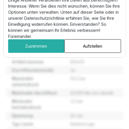
Winkelstücke ein. Zur Feinjustierung der Wurfweite der
Interesse. Wenn Sie dies nicht wünschen, können Sie Ihre
angeschlossenen Regner drehen Sie das Regulierrad
Optionen unten verwalten. Unten auf dieser Seite oder in
am Ventil so weit zu, bis das gewünschte Sprühbild
unserer Datenschutzrichtlinie erfahren Sie, wie Sie Ihre
erreicht ist. Dies schont die Komponenten und spart
Einwilligung widerrufen können. Einverstanden? So
Wasser.
können wir gemeinsam Ihr Erlebnis verbessern!
Füreinander.
Eigenschaften
Zustimmen
Aufstellen
Artikel nummer
B30410
Durchflusskontrolle
Ja
Maximaler
10,0 bar
arbeitsdruck
Maximaler durchfluss
22.000 liter pro stunde
Minimaler
1,0 bar
betriebsdruck
Spannung
24 vac
Typ / serie
Rainbird pga