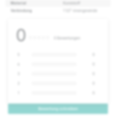
Material
Kunststoff
Verbindung
1 1/2" innengewinde
0
0 Bewertungen
5
0
4
0
3
0
2
0
1
0
Bewertung schreiben