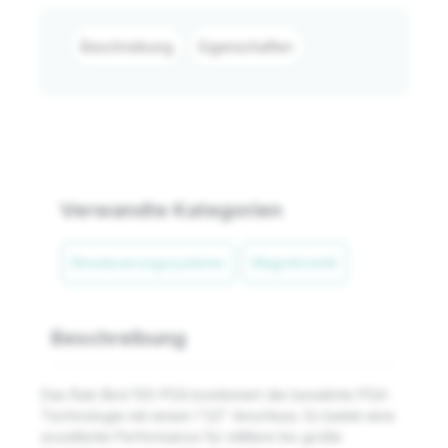
Beschreibung
Eigenschaften
Verwandte Kategorien
Bewässerungssysteme
Magnetventil
Beschreibung
Das Rain Bird 150-PGA kombiniert die bewährte PGA-
Technologie mit einem 1 1/2" Anschluss. Es bietet eine
exzellente Performance für mittlere bis große