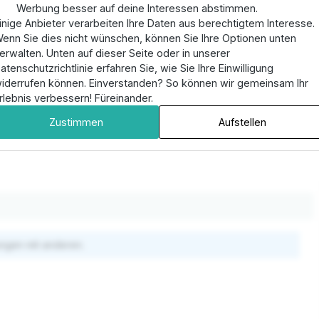
Werbung besser auf deine Interessen abstimmen.
d der Baulänge höchste
inige Anbieter verarbeiten Ihre Daten aus berechtigtem Interesse.
uf den 50 PS Motor.
enn Sie dies nicht wünschen, können Sie Ihre Optionen unten
N 63 Klasse am
erwalten. Unten auf dieser Seite oder in unserer
ieb frei von Hindernissen
atenschutzrichtlinie erfahren Sie, wie Sie Ihre Einwilligung
s zu gewährleisten.
iderrufen können. Einverstanden? So können wir gemeinsam Ihr
ahme für das Anlagenbuch.
rlebnis verbessern! Füreinander.
clips
, um ein Aufscheuern
Zustimmen
Aufstellen
atischem Druck dauerhaft
ungen mit anderen.