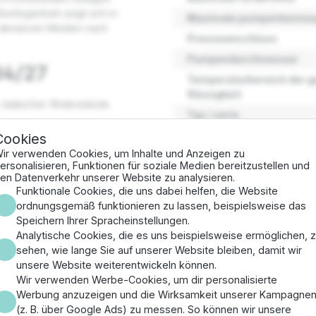
erlegenheit zeigt sich in
Maximale pumpenleistun
abrasiven Medien nach
Presseanschluss
Pumpendurchmesser
34/27
Temperaturbereich der 
flüssigkeit
statischer Widerstände
Typ / serie
äuse und exakte
Werkstoff der pumpenwe
Cookies
ir verwenden Cookies, um Inhalte und Anzeigen zu
Material
und hochwertige
ersonalisieren, Funktionen für soziale Medien bereitzustellen und
Maximaler sandgehalt
en Datenverkehr unserer Website zu analysieren.
Funktionale Cookies, die uns dabei helfen, die Website
dern Lochfraß und
Strom
ordnungsgemäß funktionieren zu lassen, beispielsweise das
Max. kopfhöhe
Speichern Ihrer Spracheinstellungen.
 Hydraulikstufen bei
Analytische Cookies, die es uns beispielsweise ermöglichen, 
sehen, wie lange Sie auf unserer Website bleiben, damit wir
ndungen durch
unsere Website weiterentwickeln können.
CE-Norm.
Wir verwenden Werbe-Cookies, um dir personalisierte
Werbung anzuzeigen und die Wirksamkeit unserer Kampagne
(z. B. über Google Ads) zu messen. So können wir unsere