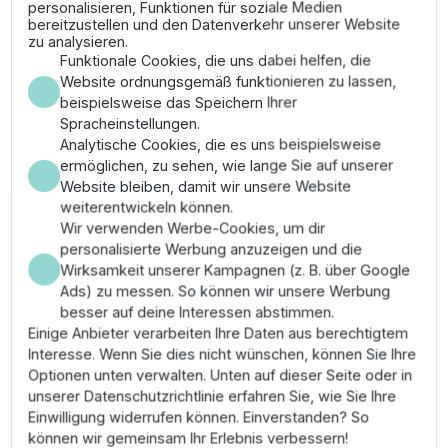
personalisieren, Funktionen für soziale Medien
industrieller Qualitätsvorgaben.
bereitzustellen und den Datenverkehr unserer Website
zu analysieren.
Wartungsfrei durch geschlossene Bauweise und
Funktionale Cookies, die uns dabei helfen, die
hochwertige wassergeschmierte Industrie-
Website ordnungsgemäß funktionieren zu lassen,
Lagerung.
beispielsweise das Speichern Ihrer
Symmetrische Lastverteilung auf die Welle sorgt
Spracheinstellungen.
für vibrationsfreien Lauf und schont die Lager des
Analytische Cookies, die es uns beispielsweise
Tauchmotors.
ermöglichen, zu sehen, wie lange Sie auf unserer
Passgenauigkeit nach NEMA-Standard ermöglicht
Website bleiben, damit wir unsere Website
Koppelung mit 37 kW Hochleistungsmotoren.
weiterentwickeln können.
Montage & Anwendung
Wir verwenden Werbe-Cookies, um dir
personalisierte Werbung anzuzeigen und die
Wirksamkeit unserer Kampagnen (z. B. über Google
Die Montage dieses Hochleistungssystems erfordert
Ads) zu messen. So können wir unsere Werbung
höchste Expertise; stellen Sie eine spannungsfreie
besser auf deine Interessen abstimmen.
Rohrverlegung der PN 63 Klasse sicher. Achten Sie auf
Einige Anbieter verarbeiten Ihre Daten aus berechtigtem
die Einhaltung der korrekten Drehmomente bei der
Interesse. Wenn Sie dies nicht wünschen, können Sie Ihre
Wellenkoppelung mit dem 50 PS Motor. Eine
Optionen unten verwalten. Unten auf dieser Seite oder in
regelmäßige Inspektion der mechanischen
unserer Datenschutzrichtlinie erfahren Sie, wie Sie Ihre
Komponenten ist für den langfristigen Werterhalt der
Einwilligung widerrufen können. Einverstanden? So
Großanlage zwingend erforderlich. Kontrollieren Sie
können wir gemeinsam Ihr Erlebnis verbessern!
vor dem Versenken alle Verbindungen am