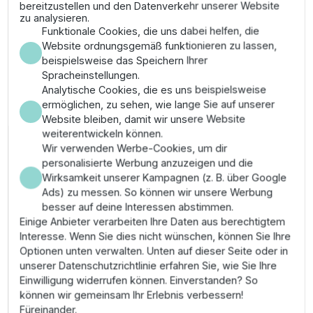
bereitzustellen und den Datenverkehr unserer Website
Ansprüche an die mechanische Belastbarkeit und
zu analysieren.
Wartungsarmut in großflächigen Anlagen.
Funktionale Cookies, die uns dabei helfen, die
Website ordnungsgemäß funktionieren zu lassen,
Vorteile
beispielsweise das Speichern Ihrer
Spracheinstellungen.
Maximale Förderkapazität für imposante
Analytische Cookies, die es uns beispielsweise
Wasserlandschaften ohne Kompromisse bei der
ermöglichen, zu sehen, wie lange Sie auf unserer
Strömungsqualität.
Website bleiben, damit wir unsere Website
Extreme Widerstandsfähigkeit gegenüber
weiterentwickeln können.
hydrostatischem Druck durch verstärkte
Wir verwenden Werbe-Cookies, um dir
Gehäusewandungen.
personalisierte Werbung anzuzeigen und die
Lange Standzeit durch UV-stabile und schlagfeste
Wirksamkeit unserer Kampagnen (z. B. über Google
Werkstoffe nach deutschen Qualitätsvorgaben.
Ads) zu messen. So können wir unsere Werbung
Einfache Installation auch bei großen
besser auf deine Interessen abstimmen.
Rohrquerschnitten durch optimierte
Einige Anbieter verarbeiten Ihre Daten aus berechtigtem
Anschlussflansche.
Interesse. Wenn Sie dies nicht wünschen, können Sie Ihre
Vermeidung von Rückströmungsverlusten durch
Optionen unten verwalten. Unten auf dieser Seite oder in
strömungstechnisch angepasste Geometrie.
unserer Datenschutzrichtlinie erfahren Sie, wie Sie Ihre
Einwilligung widerrufen können. Einverstanden? So
Montage & Anwendung
können wir gemeinsam Ihr Erlebnis verbessern!
Füreinander.