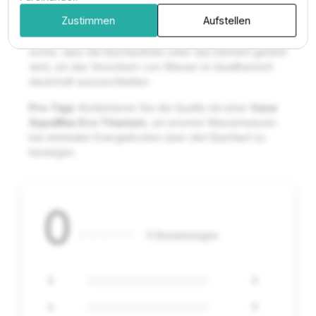
Die Montage sollte auf einem festen Fundament am
Zustimmen
Aufstellen
Hang erfolgen. Schließen Sie die großdimensionierte
Rohrleitung spannungsfrei an die Quelle an. Stellen Sie
sicher, dass die Bachlauffolie unter das Element geführt
wird, um das Versickern von Wasser im Quellbereich
dauerhaft auszuschließen.
Pro-Tipp:
Kombinieren Sie die Quelle mit einer
Oase
AquaMax Eco Titanium
, um enorme Wassermassen
bei minimalen Energiekosten über den Bachlauf zu
bewegen.
0
0 Bewertungen
5
0
4
0